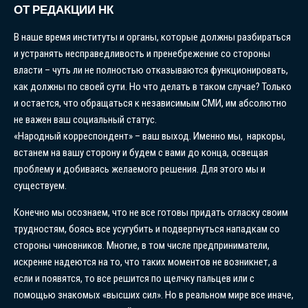
ОТ РЕДАКЦИИ НК
В наше время институты и органы, которые должны разбираться
и устранять несправедливость и пренебрежение со стороны
власти – чуть ли не полностью отказываются функционировать,
как должны по своей сути. Но что делать в таком случае? Только
и остается, что обращаться к независимым СМИ, им абсолютно
не важен ваш социальный статус.
«Народный корреспондент» – ваш выход. Именно мы, наркоры,
встанем на вашу сторону и будем с вами до конца, освещая
проблему и добиваясь желаемого решения. Для этого мы и
существуем.
Конечно мы осознаем, что не все готовы придать огласку своим
трудностям, боясь все усугубить и подвергнуться нападкам со
стороны чиновников. Многие, в том числе предприниматели,
искренне надеются на то, что таких моментов не возникнет, а
если и появятся, то все решится по щелчку пальцев или с
помощью знакомых «высших сил». Но в реальном мире все иначе,