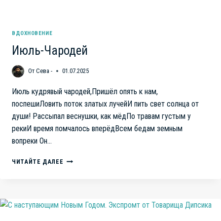
ВДОХНОВЕНИЕ
Июль-Чародей
От
Сева -
01.07.2025
Июль кудрявый чародей,Пришёл опять к нам,
поспешиЛовить поток златых лучейИ пить свет солнца от
души! Рассыпал веснушки, как мёдПо травам густым у
рекиИ время помчалось вперёдВсем бедам земным
вопреки Он…
ИЮЛЬ-
ЧИТАЙТЕ ДАЛЕЕ
ЧАРОДЕЙ