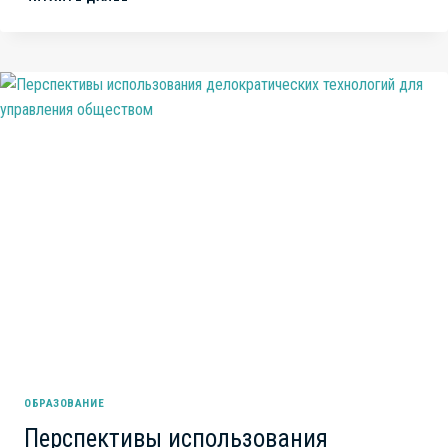
ТО
ТАМ,
ВЧЕРА
ИЛИ
ЗАВТРА,
НО
НЕ
ЗДЕСЬ
И
НЕ
СЕЙЧАС…
ВИНОВАТЫ
ВСЕ,
КРОМЕ
НАС.
О
КОНФЕРЕНЦИИ
“ВЕЛИКИЙ
СГОВОР”
ОБРАЗОВАНИЕ
Перспективы использования