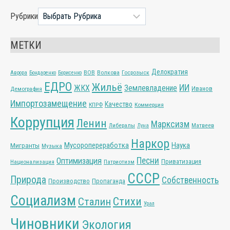
Рубрики
МЕТКИ
Делократия
ВОВ
Волкова
Госрозыск
Аврора
Бондаренко
Борисенко
ЕДРО
Жильё
ИИ
ЖКХ
Землевладение
Иванов
Демография
Импортозамещение
Качество
КПРФ
Коммерция
Коррупция
Ленин
Марксизм
Либералы
Матвеев
Луна
Наркор
Мусоропереработка
Наука
Мигранты
Музыка
Песни
Оптимизация
Приватизация
Национализация
Патриотизм
СССР
Природа
Собственность
Производство
Пропаганда
Социализм
Стихи
Сталин
Урал
Чиновники
Экология