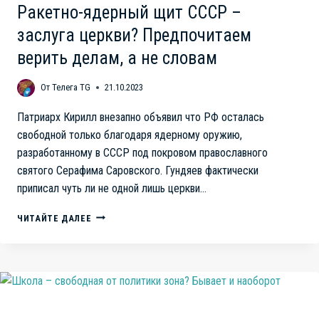
Ракетно-ядерный щит СССР –
заслуга церкви? Предпочитаем
верить делам, а не словам
От
Телега TG
21.10.2023
Патриарх Кирилл внезапно объявил что РФ осталась
свободной только благодаря ядерному оружию,
разработанному в СССР под покровом православного
святого Серафима Саровского. Гундяев фактически
приписал чуть ли не одной лишь церкви…
РАКЕТНО-
ЧИТАЙТЕ ДАЛЕЕ
ЯДЕРНЫЙ
ЩИТ
СССР
–
ЗАСЛУГА
ЦЕРКВИ?
ПРЕДПОЧИТАЕМ