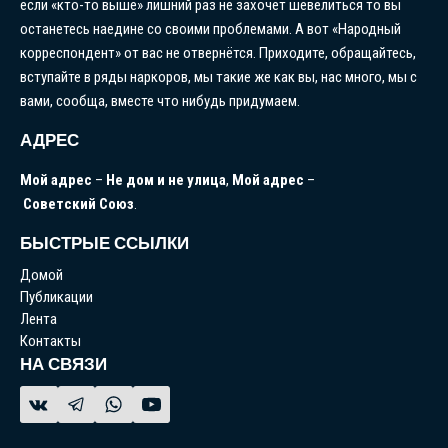
если «кто-то выше» лишний раз не захочет шевелиться то вы
останетесь наедине со своими проблемами. А вот «Народный
корреспондент» от вас не отвернётся. Приходите, обращайтесь,
вступайте в ряды наркоров, мы такие же как вы, нас много, мы с
вами, сообща, вместе что нибудь придумаем.
АДРЕС
Мой
адрес
–
Не
дом
и
не
улица
,
Мой
адрес
–
Советский
Союз
.
БЫСТРЫЕ ССЫЛКИ
Домой
Публикации
Лента
Контакты
НА СВЯЗИ