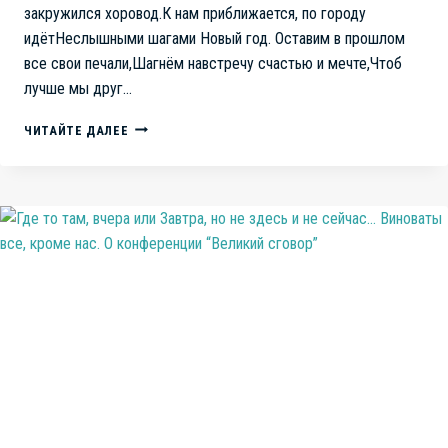
закружился хоровод.К нам приближается, по городу
идётНеслышными шагами Новый год. Оставим в прошлом
все свои печали,Шагнём навстречу счастью и мечте,Чтоб
лучше мы друг…
С
ЧИТАЙТЕ ДАЛЕЕ
НАСТУПАЮЩИМ
НОВЫМ
ГОДОМ.
ЭКСПРОМТ
ОТ
ТОВАРИЩА
ДИПСИКА