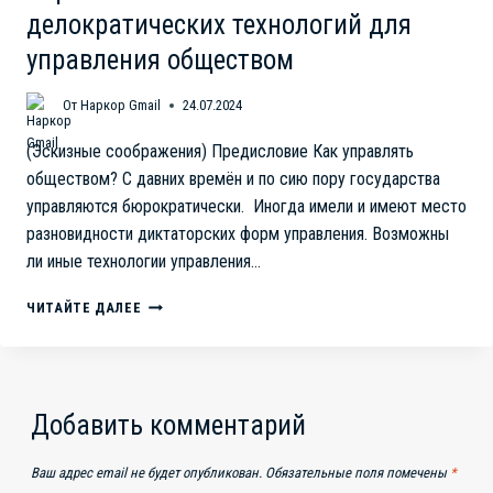
делократических технологий для
управления обществом
От
Наркор Gmail
24.07.2024
(Эскизные соображения) Предисловие Как управлять
обществом? С давних времён и по сию пору государства
управляются бюрократически. Иногда имели и имеют место
разновидности диктаторских форм управления. Возможны
ли иные технологии управления…
ПЕРСПЕКТИВЫ
ЧИТАЙТЕ ДАЛЕЕ
ИСПОЛЬЗОВАНИЯ
ДЕЛОКРАТИЧЕСКИХ
ТЕХНОЛОГИЙ
ДЛЯ
УПРАВЛЕНИЯ
Добавить комментарий
ОБЩЕСТВОМ
Ваш адрес email не будет опубликован.
Обязательные поля помечены
*