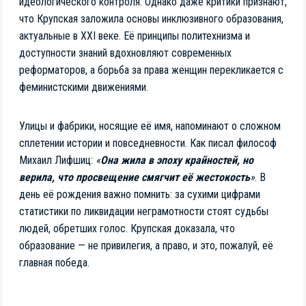
идеологического контроля. Однако даже критики признают,
что Крупская заложила основы инклюзивного образования,
актуальные в XXI веке. Её принципы политехнизма и
доступности знаний вдохновляют современных
реформаторов, а борьба за права женщин перекликается с
феминистскими движениями.
Улицы и фабрики, носящие её имя, напоминают о сложном
сплетении истории и повседневности. Как писал философ
Михаил Лифшиц:
«
Она жила в эпоху крайностей, но
верила, что просвещение смягчит её жестокость
»
. В
день её рождения важно помнить: за сухими цифрами
статистики по ликвидации неграмотности стоят судьбы
людей, обретших голос. Крупская доказала, что
образование — не привилегия, а право, и это, пожалуй, её
главная победа.