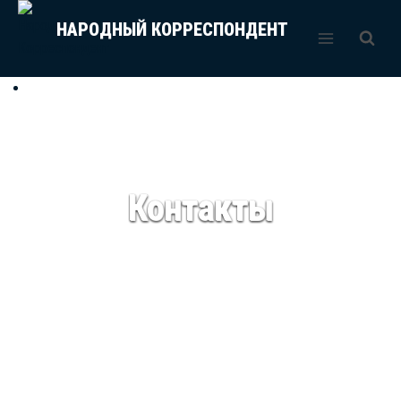
Перейти
НАРОДНЫЙ КОРРЕСПОНДЕНТ
к
содержимому
Контакты
Добро пожаловать на НК. Не откладывайте решение своих проблем
и задач на потом! Присоединяйтесь к нам уже сегодня, вступайте в
сообщество, общайтесь, обсуждайте и получите
квалифицированную общественную помощь и поддержку!