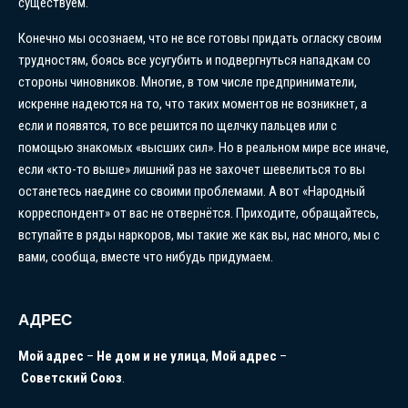
существуем.
Конечно мы осознаем, что не все готовы придать огласку своим
трудностям, боясь все усугубить и подвергнуться нападкам со
стороны чиновников. Многие, в том числе предприниматели,
искренне надеются на то, что таких моментов не возникнет, а
если и появятся, то все решится по щелчку пальцев или с
помощью знакомых «высших сил». Но в реальном мире все иначе,
если «кто-то выше» лишний раз не захочет шевелиться то вы
останетесь наедине со своими проблемами. А вот «Народный
корреспондент» от вас не отвернётся. Приходите, обращайтесь,
вступайте в ряды наркоров, мы такие же как вы, нас много, мы с
вами, сообща, вместе что нибудь придумаем.
АДРЕС
Мой
адрес
–
Не
дом
и
не
улица
,
Мой
адрес
–
Советский
Союз
.