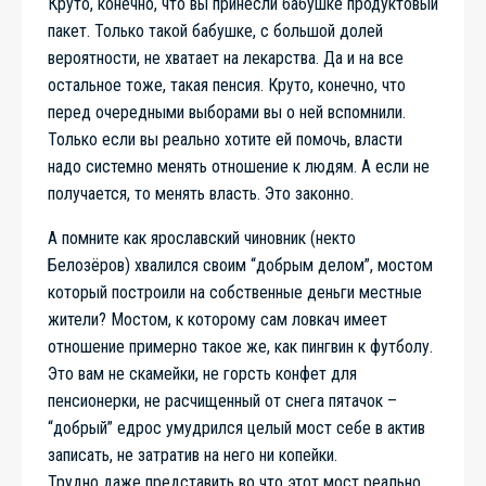
Круто, конечно, что вы принесли бабушке продуктовый
пакет. Только такой бабушке, с большой долей
вероятности, не хватает на лекарства. Да и на все
остальное тоже, такая пенсия. Круто, конечно, что
перед очередными выборами вы о ней вспомнили.
Только если вы реально хотите ей помочь, власти
надо системно менять отношение к людям. А если не
получается, то менять власть. Это законно.
А помните как ярославский чиновник (некто
Белозёров) хвалился своим “добрым делом”, мостом
который построили на собственные деньги местные
жители? Мостом, к которому сам ловкач имеет
отношение примерно такое же, как пингвин к футболу.
Это вам не скамейки, не горсть конфет для
пенсионерки, не расчищенный от снега пятачок –
“добрый” едрос умудрился целый мост себе в актив
записать, не затратив на него ни копейки.
Трудно даже представить во что этот мост реально