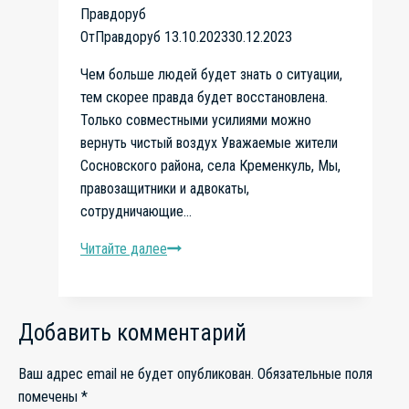
завалами!
От
Правдоруб
13.10.2023
30.12.2023
Чем больше людей будет знать о ситуации,
тем скорее правда будет восстановлена.
Только совместными усилиями можно
вернуть чистый воздух Уважаемые жители
Сосновского района, села Кременкуль, Мы,
правозащитники и адвокаты,
сотрудничающие…
Читайте далее
Кременкуль,
оптовый
рынок,
у
Добавить комментарий
нас
получается.
Ваш адрес email не будет опубликован.
Обязательные поля
Не
помечены
*
молчать,