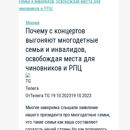
дольщиков?:
Проблемные
дома
Мнения
в
Почему с концертов
Перове
выгоняют многодетные
семьи и инвалидов,
освобождая места для
чиновников и РПЦ
От
Телега TG
19.10.2023
19.10.2023
Многие наверняка слышали заявление
нашего президента про многодетные семьи,
что такие семьи как ваша составляют
гордость нашей страны.Но как получилось