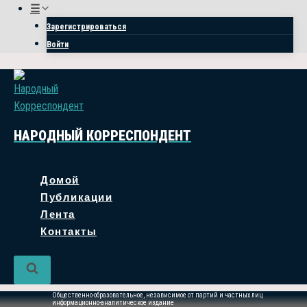
Перейти
☰
к
Зарегистрироваться
содержимому
Войти
НАРОДНЫЙ КОРРЕСПОНДЕНТ
Домой
Публикации
Лента
Контакты
Общественно-образовательное, независимое от партий и частных лиц
информационно-аналитическое издание