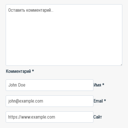
громко
говорить
правду
–
это
работает
Комментарий
*
Имя
*
Email
*
Сайт