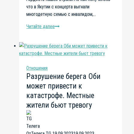
что в Якутии с концерта выгнали
многодетную семью с инвалидом,…
Читайте далее
Почему
с
концертов
выгоняют
многодетные
семьи
Отношения
и
Разрушение берега Оби
инвалидов,
может привести к
освобождая
места
катастрофе. Местные
для
жители бьют тревогу
чиновников
и
РПЦ
От
Телега TG
19.09.2023
19.09.2023