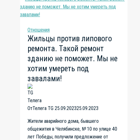
под
самый
корешок.
Спилить,
Отношения
чтобы
Жильцы против липового
распилить,-
ремонта. Такой ремонт
чиновники
по-
зданию не поможет. Мы не
другому
хотим умереть под
не
завалами!
умеют…
От
Телега TG
25.09.2023
25.09.2023
Жители аварийного дома, бывшего
общежития в Челябинске, № 10 по улице 40
лет Победы, получили предложение от