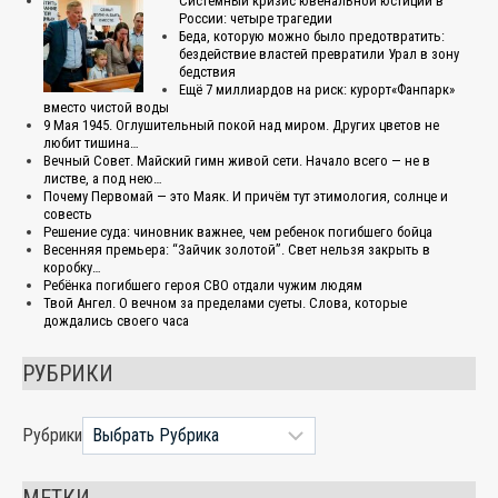
Системный кризис ювенальной юстиции в
России: четыре трагедии
Беда, которую можно было предотвратить:
бездействие властей превратили Урал в зону
бедствия
Ещё 7 миллиардов на риск: курорт«Фанпарк»
вместо чистой воды
9 Мая 1945. Оглушительный покой над миром. Других цветов не
любит тишина…
Вечный Совет. Майский гимн живой сети. Начало всего — не в
листве, а под нею…
Почему Первомай — это Маяк. И причём тут этимология, солнце и
совесть
Решение суда: чиновник важнее, чем ребенок погибшего бойца
Весенняя премьера: “Зайчик золотой”. Свет нельзя закрыть в
коробку…
Ребёнка погибшего героя СВО отдали чужим людям
Твой Ангел. О вечном за пределами суеты. Слова, которые
дождались своего часа
РУБРИКИ
Рубрики
МЕТКИ