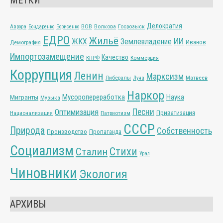
Делократия
ВОВ
Волкова
Госрозыск
Аврора
Бондаренко
Борисенко
ЕДРО
Жильё
ИИ
ЖКХ
Землевладение
Иванов
Демография
Импортозамещение
Качество
КПРФ
Коммерция
Коррупция
Ленин
Марксизм
Либералы
Матвеев
Луна
Наркор
Мусоропереработка
Наука
Мигранты
Музыка
Песни
Оптимизация
Приватизация
Национализация
Патриотизм
СССР
Природа
Собственность
Производство
Пропаганда
Социализм
Стихи
Сталин
Урал
Чиновники
Экология
АРХИВЫ