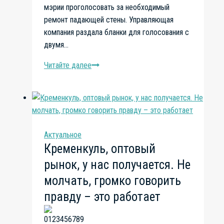
мэрии проголосовать за необходимый
ремонт падающей стены. Управляющая
компания раздала бланки для голосования с
двумя…
Читайте далее
Жильцы
против
липового
ремонта.
Такой
ремонт
Актуальное
зданию
Кременкуль, оптовый
не поможет.
рынок, у нас получается. Не
Мы
не
молчать, громко говорить
хотим
правду – это работает
умереть
под