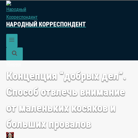
НАРОДНЫЙ КОРРЕСПОНДЕНТ
Мнения
Концепция “добрых дел”.
Способ отвлечь внимание
от маленьких косяков и
больших провалов