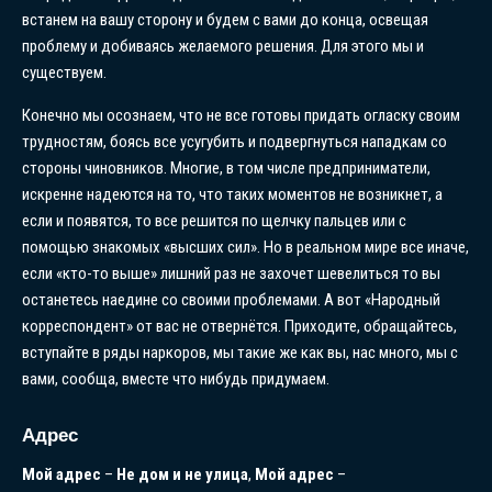
встанем на вашу сторону и будем с вами до конца, освещая
проблему и добиваясь желаемого решения. Для этого мы и
существуем.
Конечно мы осознаем, что не все готовы придать огласку своим
трудностям, боясь все усугубить и подвергнуться нападкам со
стороны чиновников. Многие, в том числе предприниматели,
искренне надеются на то, что таких моментов не возникнет, а
если и появятся, то все решится по щелчку пальцев или с
помощью знакомых «высших сил». Но в реальном мире все иначе,
если «кто-то выше» лишний раз не захочет шевелиться то вы
останетесь наедине со своими проблемами. А вот «Народный
корреспондент» от вас не отвернётся. Приходите, обращайтесь,
вступайте в ряды наркоров, мы такие же как вы, нас много, мы с
вами, сообща, вместе что нибудь придумаем.
Адрес
Мой
адрес
–
Не
дом
и
не
улица
,
Мой
адрес
–