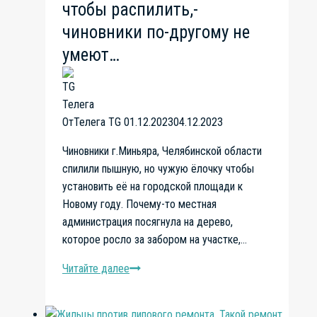
тревогу
чтобы распилить,-
чиновники по-другому не
умеют…
От
Телега TG
01.12.2023
04.12.2023
Чиновники г.Миньяра, Челябинской области
спилили пышную, но чужую ёлочку чтобы
установить её на городской площади к
Новому году. Почему-то местная
администрация посягнула на дерево,
которое росло за забором на участке,…
Читайте далее
Спилил
чужую
ёлочку