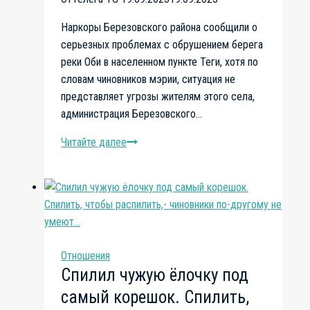
Наркоры Березовского района сообщили о
серьезных проблемах с обрушением берега
реки Оби в населенном пункте Теги, хотя по
словам чиновников мэрии, ситуация не
представляет угрозы жителям этого села,
администрация Березовского…
Читайте далее
Разрушение
берега
Оби
может
привести
к
катастрофе.
Отношения
Местные
Спилил чужую ёлочку под
жители
самый корешок. Спилить,
бьют