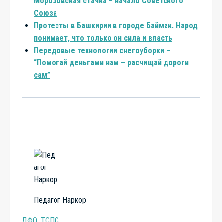
Морозовская стачка – начало Советского
Союза
Протесты в Башкирии в городе Баймак. Народ
понимает, что только он сила и власть
Передовые технологии снегоуборки –
“Помогай деньгами нам – расчищай дороги
сам”
Педагог Наркор
ДФО
,
ТСПС