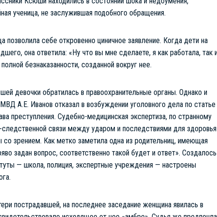
ассники Ксюши находились в состоянии шока и недоумения,
йная ученица, не заслужившая подобного обращения.
а позволила себе откровенно циничное заявление. Когда дети на
го, она ответила: «Ну что вы мне сделаете, я как работала, так 
полной безнаказанности, созданной вокруг нее.
шей девочки обратилась в правоохранительные органы. Однако и
ВД А.Е. Иванов отказал в возбуждении уголовного дела по статье
ава преступления. Судебно-медицинская экспертиза, по странному
о-следственной связи между ударом и последствиями для здоровья
 со зрением. Как метко заметила одна из родительниц, имеющая
яво задан вопрос, соответственно такой будет и ответ». Создалось
итуты — школа, полиция, экспертные учреждения — настроены
ога.
тери пострадавшей, на последнее заседание женщина явилась в
 свидетельствовало исходящее от нее «амбре». Судья же предпочла