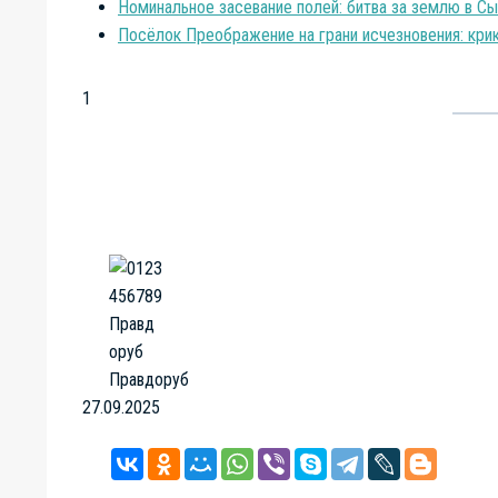
Номинальное засевание полей: битва за землю в С
Посёлок Преображение на грани исчезновения: кри
1
Правдоруб
27.09.2025