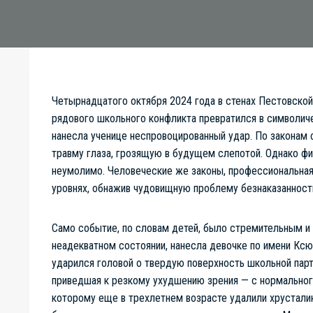
Четырнадцатого октября 2024 года в стенах Пестовско
рядового школьного конфликта превратился в символиче
нанесла ученице неспровоцированный удар. По законам 
травму глаза, грозящую в будущем слепотой. Однако ф
неумолимо. Человеческие же законы, профессиональная 
уровнях, обнажив чудовищную проблему безнаказанности
Само событие, по словам детей, было стремительным и н
неадекватном состоянии, нанесла девочке по имени Ксюш
ударился головой о твердую поверхность школьной парт
приведшая к резкому ухудшению зрения — с нормального
которому еще в трехлетнем возрасте удалили хрустали