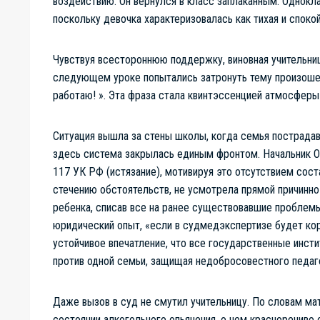
воздействию. Он вернулся в класс заплаканным. Однокл
поскольку девочка характеризовалась как тихая и споко
Чувствуя всестороннюю поддержку, виновная учительниц
следующем уроке попытались затронуть тему произошедше
работаю! ». Эта фраза стала квинтэссенцией атмосферы 
Ситуация вышла за стены школы, когда семья пострадав
здесь система закрылась единым фронтом. Начальник ОМ
117 УК РФ (истязание), мотивируя это отсутствием сост
стечению обстоятельств, не усмотрела прямой причинн
ребенка, списав все на ранее существовавшие проблемы
юридический опыт, «если в судмедэкспертизе будет кор
устойчивое впечатление, что все государственные инст
против одной семьи, защищая недобросовестного педаг
Даже вызов в суд не смутил учительницу. По словам ма
состоянии алкогольного опьянения, о чем красноречиво