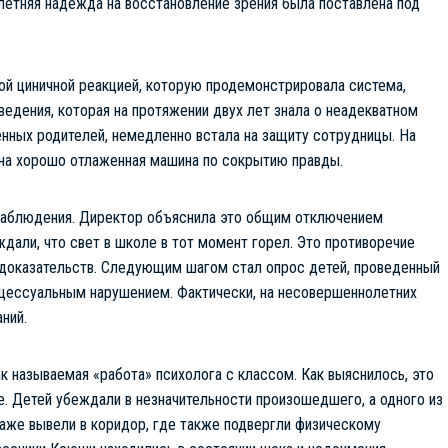
летняя надежда на восстановление зрения была поставлена под
ой циничной реакцией, которую продемонстрировала система,
ведения, которая на протяжении двух лет знала о неадекватном
енных родителей, немедленно встала на защиту сотрудницы. На
на хорошо отлаженная машина по сокрытию правды.
наблюдения. Директор объяснила это общим отключением
дали, что свет в школе в тот момент горел. Это противоречие
доказательств. Следующим шагом стал опрос детей, проведенный
оцессуальным нарушением. Фактически, на несовершеннолетних
ний.
к называемая «работа» психолога с классом. Как выяснилось, это
е. Детей убеждали в незначительности произошедшего, а одного из
даже вывели в коридор, где также подвергли физическому