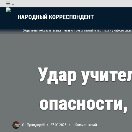
Перейти
☰
к
НАРОДНЫЙ КОРРЕСПОНДЕНТ
содержимому
Общественно-образовательное, независимое от партий и частных лиц информацион
Удар учите
опасности,
От
Правдоруб
27.09.2025
1 Комментарий