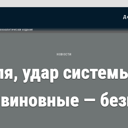
Д
но-аналитическое издание
НОВОСТИ
ля, удар системы
 виновные — бе