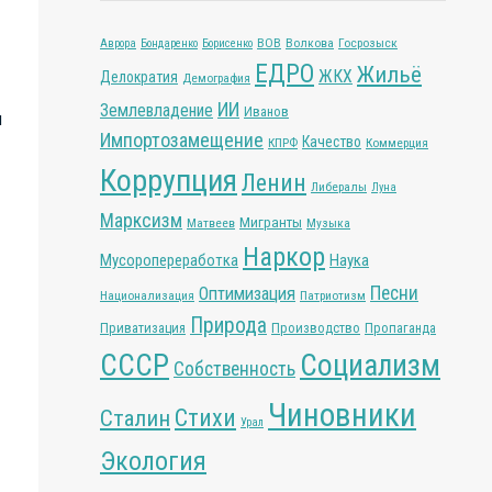
ВОВ
Волкова
Госрозыск
Аврора
Бондаренко
Борисенко
ЕДРО
Жильё
ЖКХ
Делократия
Демография
ИИ
Землевладение
Иванов
и
Импортозамещение
Качество
КПРФ
Коммерция
Коррупция
Ленин
Либералы
Луна
Марксизм
Мигранты
Матвеев
Музыка
Наркор
Мусоропереработка
Наука
Песни
Оптимизация
Национализация
Патриотизм
Природа
Приватизация
Производство
Пропаганда
СССР
Социализм
Собственность
Чиновники
Стихи
Сталин
Урал
Экология