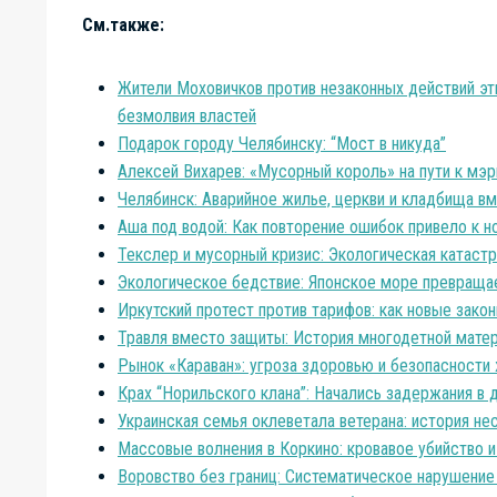
См.также:
Жители Моховичков против незаконных действий этн
безмолвия властей
Подарок городу Челябинску: “Мост в никуда”
Алексей Вихарев: «Мусорный король» на пути к мэр
Челябинск: Аварийное жилье, церкви и кладбища в
Аша под водой: Как повторение ошибок привело к 
Текслер и мусорный кризис: Экологическая катаст
Экологическое бедствие: Японское море превращае
Иркутский протест против тарифов: как новые зак
Травля вместо защиты: История многодетной мате
Рынок «Караван»: угроза здоровью и безопасности
Крах “Норильского клана”: Начались задержания в
Украинская семья оклеветала ветерана: история не
Массовые волнения в Коркино: кровавое убийство
Воровство без границ: Систематическое нарушение