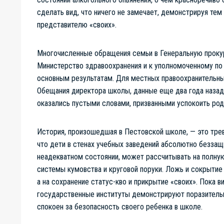
сделать вид, что ничего не замечает, демонстрируя те
представителю «своих».
Многочисленные обращения семьи в Генеральную прокур
Министерство здравоохранения и к уполномоченному по 
основным результатам. Для местных правоохранительных 
Обещания директора школы, данные еще два года назад,
оказались пустыми словами, призванными успокоить роди
История, произошедшая в Пестовской школе, — это тре
что дети в стенах учебных заведений абсолютно беззащ
неадекватном состоянии, может рассчитывать на полную
системы кумовства и круговой поруки. Ложь и сокрытие 
а на сохранение статус-кво и прикрытие «своих». Пока 
государственные институты демонстрируют поразительн
спокоен за безопасность своего ребенка в школе.