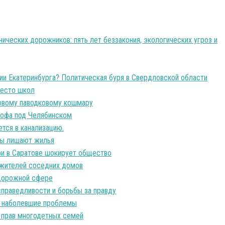
ических дорожников: пять лет беззакония, экологических угроз и
ии Екатеринбурга? Политическая буря в Свердловской области
место школ
новому паводковому кошмару
рофа под Челябинском
тся в канализацию.
оны лишают жилья
ри в Саратове шокирует общество
 жителей соседних домов
 дорожной сфере
справедливости и борьбы за правду
 и наболевшие проблемы
 прав многодетных семей