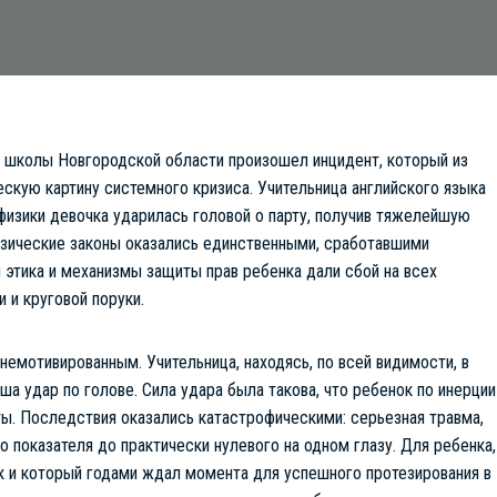
й школы Новгородской области произошел инцидент, который из
скую картину системного кризиса. Учительница английского языка
физики девочка ударилась головой о парту, получив тяжелейшую
изические законы оказались единственными, сработавшими
этика и механизмы защиты прав ребенка дали сбой на всех
 и круговой поруки.
емотивированным. Учительница, находясь, по всей видимости, в
а удар по голове. Сила удара была такова, что ребенок по инерции
ы. Последствия оказались катастрофическими: серьезная травма,
 показателя до практически нулевого на одном глазу. Для ребенка,
к и который годами ждал момента для успешного протезирования в