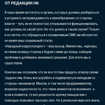
ОТ РЕДАКЦИИ НК
В наше время институты и органы, которые должны разбираться
и устранять несправедливость и пренебрежение со стороны
власти – чуть ли не полностью отказываются функционировать,
как должны по своей сути. Но что делать в таком случае? Только
и остается, что обращаться к независимым СМИ, им абсолютно
не важен ваш социальный статус.
«Народный корреспондент» – ваш выход. Именно мы, наркоры,
встанем на вашу сторону и будем с вами до конца, освещая
проблему и добиваясь желаемого решения. Для этого мы и
существуем.
Конечно мы осознаем, что не все готовы придать огласку своим
трудностям, боясь все усугубить и подвергнуться нападкам со
стороны чиновников. Многие, в том числе предприниматели,
искренне надеются на то, что таких моментов не возникнет, а
если и появятся, то все решится по щелчку пальцев или с
помощью знакомых «высших сил». Но в реальном мире все иначе,