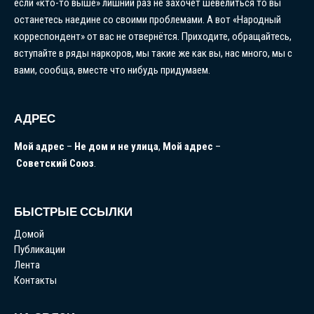
если «кто-то выше» лишний раз не захочет шевелиться то вы
останетесь наедине со своими проблемами. А вот «Народный
корреспондент» от вас не отвернётся. Приходите, обращайтесь,
вступайте в ряды наркоров, мы такие же как вы, нас много, мы с
вами, сообща, вместе что нибудь придумаем.
АДРЕС
Мой
адрес
–
Не
дом
и
не
улица
,
Мой
адрес
–
Советский
Союз
.
БЫСТРЫЕ ССЫЛКИ
Домой
Публикации
Лента
Контакты