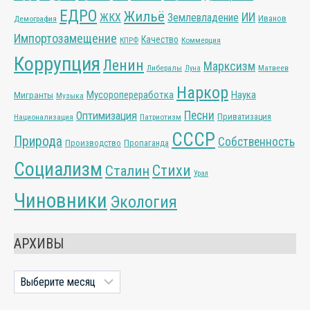
ЕДРО
Жильё
ИИ
ЖКХ
Землевладение
Иванов
Демография
Импортозамещение
Качество
КПРФ
Коммерция
Коррупция
Ленин
Марксизм
Либералы
Матвеев
Луна
Наркор
Мусоропереработка
Наука
Мигранты
Музыка
Песни
Оптимизация
Приватизация
Национализация
Патриотизм
СССР
Природа
Собственность
Производство
Пропаганда
Социализм
Стихи
Сталин
Урал
Чиновники
Экология
АРХИВЫ
Архивы