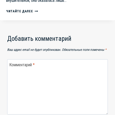
внушительной, она оказалась лишь…
НОВЫЕ
ЧИТАЙТЕ ДАЛЕЕ
РАСПИЛЫ
НА
ГОРИЗОНТЕ:
НОВАЯ
СХЕМА
Добавить комментарий
“ТРАНСПОРТНЫЙ
СТАНДАРТ”.
Ваш адрес email не будет опубликован.
Обязательные поля помечены
*
Комментарий
*