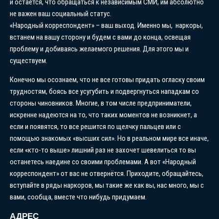
и остается, что обращаться к независимым СМИ, им абсолютно
не важен ваш социальный статус.
«Народный корреспондент» – ваш выход. Именно мы, наркоры,
встанем на вашу сторону и будем с вами до конца, освещая
проблему и добиваясь желаемого решения. Для этого мы и
существуем.
Конечно мы осознаем, что не все готовы придать огласку своим
трудностям, боясь все усугубить и подвергнуться нападкам со
стороны чиновников. Многие, в том числе предприниматели,
искренне надеются на то, что таких моментов не возникнет, а
если и появятся, то все решится по щелчку пальцев или с
помощью знакомых «высших сил». Но в реальном мире все иначе,
если «кто-то выше» лишний раз не захочет шевелиться то вы
останетесь наедине со своими проблемами. А вот «Народный
корреспондент» от вас не отвернётся. Приходите, обращайтесь,
вступайте в ряды наркоров, мы такие же как вы, нас много, мы с
вами, сообща, вместе что нибудь придумаем.
АДРЕС