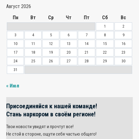
Август 2026
Пн
Вт
Ср
Чт
Пт
Сб
Вс
1
2
3
4
5
6
7
8
9
10
11
12
13
14
15
16
17
18
19
20
21
22
23
24
25
26
27
28
29
30
31
« Июл
Присоединяйся к нашей команде!
Стань наркором в своём регионе!
Твои новости увидят и прочтут все!
Не стой в стороне, ощути себя частью общего!