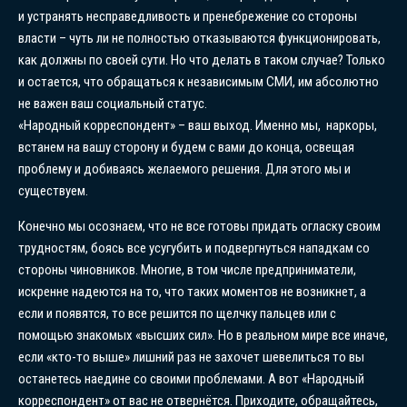
и устранять несправедливость и пренебрежение со стороны
власти – чуть ли не полностью отказываются функционировать,
как должны по своей сути. Но что делать в таком случае? Только
и остается, что обращаться к независимым СМИ, им абсолютно
не важен ваш социальный статус.
«Народный корреспондент» – ваш выход. Именно мы, наркоры,
встанем на вашу сторону и будем с вами до конца, освещая
проблему и добиваясь желаемого решения. Для этого мы и
существуем.
Конечно мы осознаем, что не все готовы придать огласку своим
трудностям, боясь все усугубить и подвергнуться нападкам со
стороны чиновников. Многие, в том числе предприниматели,
искренне надеются на то, что таких моментов не возникнет, а
если и появятся, то все решится по щелчку пальцев или с
помощью знакомых «высших сил». Но в реальном мире все иначе,
если «кто-то выше» лишний раз не захочет шевелиться то вы
останетесь наедине со своими проблемами. А вот «Народный
корреспондент» от вас не отвернётся. Приходите, обращайтесь,