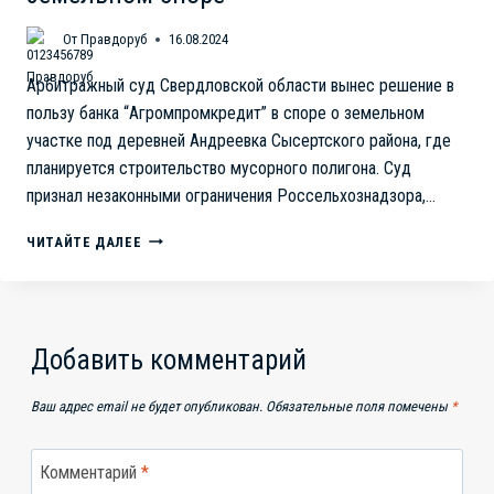
От
Правдоруб
16.08.2024
Арбитражный суд Свердловской области вынес решение в
пользу банка “Агромпромкредит” в споре о земельном
участке под деревней Андреевка Сысертского района, где
планируется строительство мусорного полигона. Суд
признал незаконными ограничения Россельхознадзора,…
МУСОРНЫЙ
ЧИТАЙТЕ ДАЛЕЕ
ПОЛИГОН
ПОД
СЫСЕРТЬЮ:
БАНК
“АГРОМПРОМКРЕДИТ”
Добавить комментарий
ПОБЕЖДАЕТ
В
Ваш адрес email не будет опубликован.
Обязательные поля помечены
*
ЗЕМЕЛЬНОМ
СПОРЕ
Комментарий
*