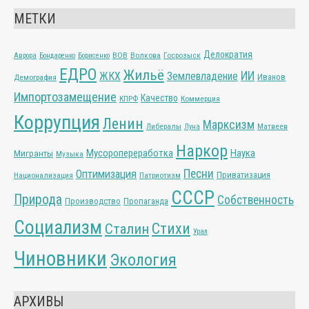
МЕТКИ
Делократия
ВОВ
Волкова
Госрозыск
Аврора
Бондаренко
Борисенко
ЕДРО
Жильё
ИИ
ЖКХ
Землевладение
Иванов
Демография
Импортозамещение
Качество
КПРФ
Коммерция
Коррупция
Ленин
Марксизм
Либералы
Матвеев
Луна
Наркор
Мусоропереработка
Наука
Мигранты
Музыка
Песни
Оптимизация
Приватизация
Национализация
Патриотизм
СССР
Природа
Собственность
Производство
Пропаганда
Социализм
Стихи
Сталин
Урал
Чиновники
Экология
АРХИВЫ