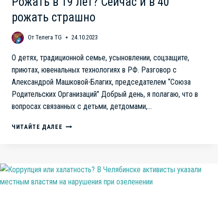
Рожать в 19 лет? Сейчас и в 40
рожать страшно
От
Телега TG
24.10.2023
О детях, традиционной семье, усыновлении, соцзащите,
приютах, ювенальных технологиях в РФ. Разговор с
Александрой Машковой-Благих, председателем “Союза
Родительских Организаций” Добрый день, я полагаю, что в
вопросах связанных с детьми, детдомами,…
ДЕТИ,
ЧИТАЙТЕ ДАЛЕЕ
ТРАДИЦИОННАЯ
СЕМЬЯ,
СОЦЗАЩИТА,
ЮВЕНАЛЬНАЯ
ЮСТИЦИЯ.
РОЖАТЬ
В
19
ЛЕТ?