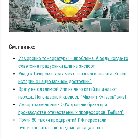
См.также:
Измерение температуры – проблема. А ведь когда-то
советские градусники шли на экспорт
Упадок Газпрома: крах мечты газового гиганта. Конец
истории о национальном достоянии?
Врагу не сдадимся! Или из чего китайцы делают
гвозди…Легендарный крейсер “Михаил Кутузов” жив!
Импортозамещение. 50% уровень брака при
производстве отечественных процессоров “Байкал”
Почти 80 тысяч предприятий РФ перестали
существовать за последние двадцать лет