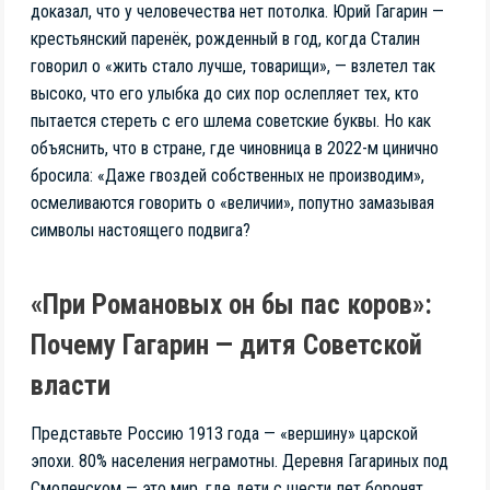
доказал, что у человечества нет потолка. Юрий Гагарин —
крестьянский паренёк, рожденный в год, когда Сталин
говорил о «жить стало лучше, товарищи», — взлетел так
высоко, что его улыбка до сих пор ослепляет тех, кто
пытается стереть с его шлема советские буквы. Но как
объяснить, что в стране, где чиновница в 2022-м цинично
бросила: «Даже гвоздей собственных не производим»,
осмеливаются говорить о «величии», попутно замазывая
символы настоящего подвига?
«При Романовых он бы пас коров»:
Почему Гагарин — дитя Советской
власти
Представьте Россию 1913 года — «вершину» царской
эпохи. 80% населения неграмотны. Деревня Гагариных под
Смоленском — это мир, где дети с шести лет боронят