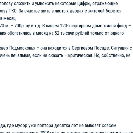
в голову сложить и умножить некоторые цифры, отражающие
возу ТКО. За счастье жить в чистых дворах с жителей берется
 в месяц.
 70 м. – 700р, ну и т.д. В нашем 120-квартирном доме жилой фонд –
ия обогатилась в месяц на 52 тысячи рублей только от одного
север Подмосковья – она находится в Сергиевом Посаде. Ситуация с
нь печальная, если не сказать – критическая. Но, собственно, не
ода, где мусор уже полтора десятка лет не вывозят совсем.
сора «покончили» в 2008 году, но жители продолжают платить за т