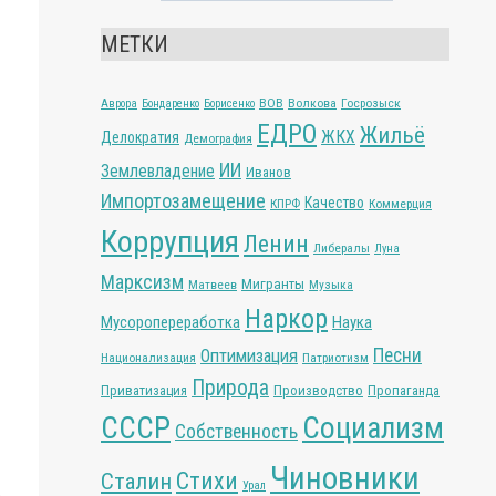
МЕТКИ
ВОВ
Волкова
Госрозыск
Аврора
Бондаренко
Борисенко
ЕДРО
Жильё
ЖКХ
Делократия
Демография
ИИ
Землевладение
Иванов
Импортозамещение
Качество
КПРФ
Коммерция
Коррупция
Ленин
Либералы
Луна
Марксизм
Мигранты
Матвеев
Музыка
Наркор
Мусоропереработка
Наука
Песни
Оптимизация
Национализация
Патриотизм
Природа
Приватизация
Производство
Пропаганда
СССР
Социализм
Собственность
Чиновники
Стихи
Сталин
Урал
о