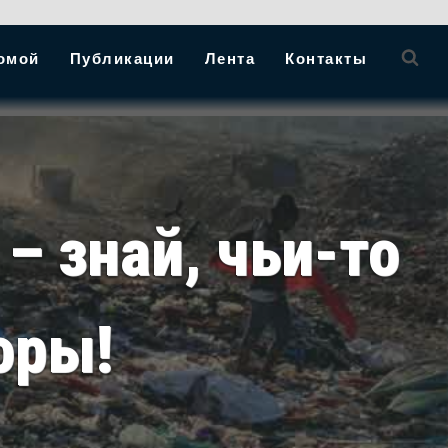
омой
Публикации
Лента
Контакты
– знай, чьи-то
оры!