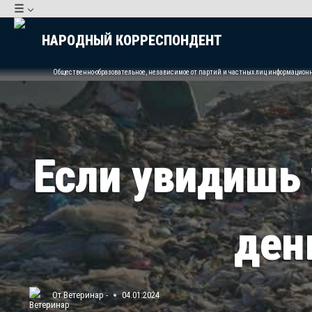
Перейти
☰
к
НАРОДНЫЙ КОРРЕСПОНДЕНТ
содержимому
Общественно-образовательное, независимое от партий и частных лиц информацион
Если увидишь 
ден
От
Ветеринар -
04.01.2024