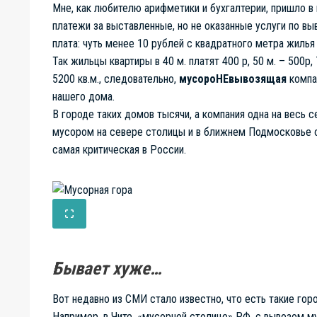
Мне, как любителю арифметики и бухгалтерии, пришло 
платежи за выставленные, но не оказанные услуги по вы
плата: чуть менее 10 рублей с квадратного метра жилья
Так жильцы квартиры в 40 м. платят 400 р, 50 м. – 500р,
5200 кв.м., следовательно,
мусороНЕвывозящая
компан
нашего дома.
В городе таких домов тысячи, а компания одна на весь 
мусором на севере столицы и в ближнем Подмосковье оче
самая критическая в России.
Бывает хуже…
Вот недавно из СМИ стало известно, что есть такие гор
Например, в Чите, «мусорной столице» РФ, с вывозом му