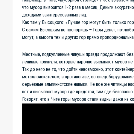
что мусор вывозится 1-2 раза в месяц. Деньги аккуратн
доходами заинтересованных лиц.
Как там у Высоцкого: «Лучше гор могут быть только горы
С самим Высоцким не поспоришь – Горы денег, по-любом
могут, а высота тех и других гор прямо пропорциональна
Местные, подкупленные чинуши правда продолжают безза
ленивые грязнули, которые нарочно высыпают мусор не 
Так до него не то, что дойти невозможно, этот контейне
металлоискателем, в противогазе, со спецоборудование
серьёзные альпинистские навыки. Не все же читинцы на
вот и высыпают мусор где придётся, там где безопасно.
Говорят, что в Чите горы мусора стали видны даже из ко