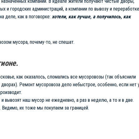
 назначенных компаний. В идеале жители получают чистые дворы,
ых и городских администраций, а компании по вывозу и переработк
на деле, как в поговорке:
хотели, как лучше, а получилось, как
возом мусора, почему-то, не спешат.
ионе.
овье, как оказалось, сломались все мусоровозы (так объяснили
 дворах). Ремонт мусоровоза дело небыстрое, особенно, если нет 
производит.
и вывозят наш мусор не ежедневно, а раз в неделю, а то и в две.
 Видимо, их тоже мы покупаем за границей.