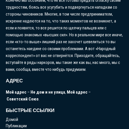
Конечно мы осознаем, что не все готовы придать огласку своим
трудностям, боясь все усугубить и подвергнуться нападкам со
стороны чиновников. Многие, в том числе предприниматели,
искренне надеются на то, что таких моментов не возникнет, а
если и появятся, то все решится по щелчку пальцев или с
помощью знакомых «высших сил». Но в реальном мире все иначе,
если «кто-то выше» лишний раз не захочет шевелиться то вы
останетесь наедине со своими проблемами. А вот «Народный
корреспондент» от вас не отвернётся. Приходите, обращайтесь,
вступайте в ряды наркоров, мы такие же как вы, нас много, мы с
вами, сообща, вместе что нибудь придумаем.
АДРЕС
Мой
адрес
–
Не
дом
и
не
улица
,
Мой
адрес
–
Советский
Союз
.
БЫСТРЫЕ ССЫЛКИ
Домой
Публикации