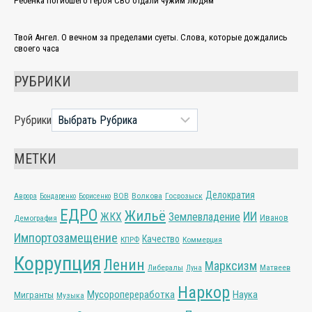
Ребёнка погибшего героя СВО отдали чужим людям
Твой Ангел. О вечном за пределами суеты. Слова, которые дождались
своего часа
РУБРИКИ
Рубрики
МЕТКИ
Делократия
ВОВ
Волкова
Госрозыск
Аврора
Бондаренко
Борисенко
ЕДРО
Жильё
ИИ
ЖКХ
Землевладение
Иванов
Демография
Импортозамещение
Качество
КПРФ
Коммерция
Коррупция
Ленин
Марксизм
Либералы
Матвеев
Луна
Наркор
Мусоропереработка
Наука
Мигранты
Музыка