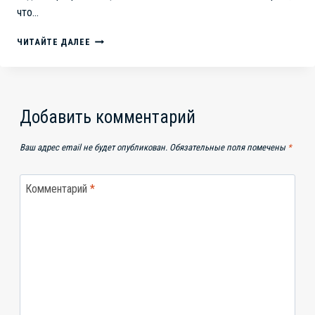
что…
СТРУКОВ
ЧИТАЙТЕ ДАЛЕЕ
ИГНОРИРУЕТ
ВСЕ
ПРЕДПИСАНИЯ
И
ГУБИТ
Добавить комментарий
ОКРУЖАЮЩУЮ
СРЕДУ
Ваш адрес email не будет опубликован.
Обязательные поля помечены
*
Комментарий
*