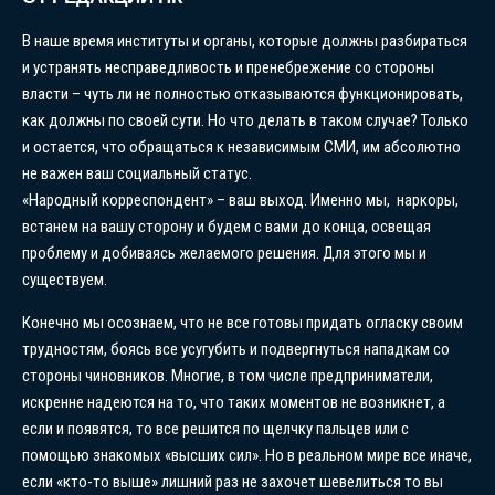
В наше время институты и органы, которые должны разбираться
и устранять несправедливость и пренебрежение со стороны
власти – чуть ли не полностью отказываются функционировать,
как должны по своей сути. Но что делать в таком случае? Только
и остается, что обращаться к независимым СМИ, им абсолютно
не важен ваш социальный статус.
«Народный корреспондент» – ваш выход. Именно мы, наркоры,
встанем на вашу сторону и будем с вами до конца, освещая
проблему и добиваясь желаемого решения. Для этого мы и
существуем.
Конечно мы осознаем, что не все готовы придать огласку своим
трудностям, боясь все усугубить и подвергнуться нападкам со
стороны чиновников. Многие, в том числе предприниматели,
искренне надеются на то, что таких моментов не возникнет, а
если и появятся, то все решится по щелчку пальцев или с
помощью знакомых «высших сил». Но в реальном мире все иначе,
если «кто-то выше» лишний раз не захочет шевелиться то вы