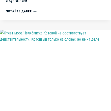
и Курганской…
И
ЧИТАЙТЕ ДАЛЕЕ
СНОВА
КРЕМЕНКУЛЬ.
ТЕПЕРЬ
НЕЛЕГАЛЬНАЯ
ДОБЫЧА
ИСКОПАЕМЫХ
ИЗ
НЕЗАКОННОГО
КАРЬЕРА
НА
С/
Х
ЗЕМЛЯХ