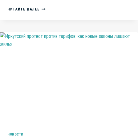
КАРГО-
ЧИТАЙТЕ ДАЛЕЕ
КУЛЬТ,
ЛАКЕЙСТВО
И
НИЗКОПОКЛОНСТВО
ПЕРЕД
ЗАПАДОМ:
ЯЗЫКОВЫЕ
МЕТАМОРФОЗЫ
В
СОВРЕМЕННОЙ
РФ
НОВОСТИ