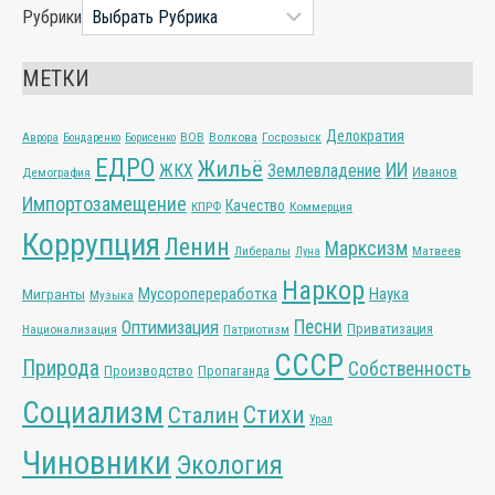
Рубрики
МЕТКИ
Делократия
ВОВ
Волкова
Госрозыск
Аврора
Бондаренко
Борисенко
ЕДРО
Жильё
ИИ
ЖКХ
Землевладение
Иванов
Демография
Импортозамещение
Качество
КПРФ
Коммерция
Коррупция
Ленин
Марксизм
Либералы
Матвеев
Луна
Наркор
Мусоропереработка
Наука
Мигранты
Музыка
Песни
Оптимизация
Приватизация
Национализация
Патриотизм
СССР
Природа
Собственность
Производство
Пропаганда
Социализм
Стихи
Сталин
Урал
Чиновники
Экология