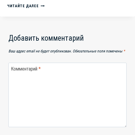
СУДЫ
ЧИТАЙТЕ ДАЛЕЕ
ЧЕЛЯБИНСКА:
ФАРС
ВМЕСТО
ПРАВОСУДИЯ?
ИСТОРИЯ
Добавить комментарий
С
НЕЗАКОННЫМ
Ваш адрес email не будет опубликован.
Обязательные поля помечены
*
КАРАНТИНОМ
АЧС
Комментарий
*