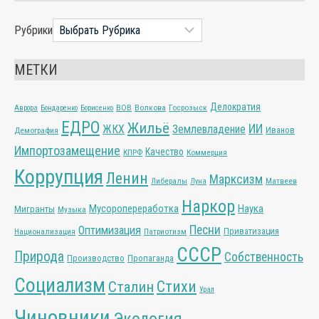
Рубрики
МЕТКИ
Делократия
ВОВ
Волкова
Госрозыск
Аврора
Бондаренко
Борисенко
ЕДРО
Жильё
ИИ
ЖКХ
Землевладение
Иванов
Демография
Импортозамещение
Качество
КПРФ
Коммерция
Коррупция
Ленин
Марксизм
Либералы
Матвеев
Луна
Наркор
Мусоропереработка
Наука
Мигранты
Музыка
Песни
Оптимизация
Приватизация
Национализация
Патриотизм
СССР
Природа
Собственность
Производство
Пропаганда
Социализм
Стихи
Сталин
Урал
Чиновники
Экология