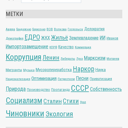
МЕТКИ
Делократия
ВОВ
Волкова
Госрозыск
Аврора
Бондаренко
Борисенко
ЕДРО
Жильё
ИИ
ЖКХ
Землевладение
Иванов
Демография
Импортозамещение
Качество
КПРФ
Коммерция
Коррупция
Ленин
Марксизм
Либералы
Матвеев
Луна
Наркор
Мусоропереработка
Наука
Мигранты
Музыка
Песни
Оптимизация
Приватизация
Национализация
Патриотизм
СССР
Природа
Собственность
Производство
Пропаганда
Социализм
Стихи
Сталин
Урал
Чиновники
Экология