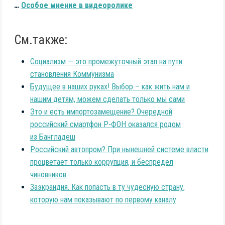
…
Особое мнение в видеоролике
См.также:
Социализм — это промежуточный этап на пути
становления Коммунизма
Будущее в наших руках! Выбор – как жить нам и
нашим детям, можем сделать только мы сами
Это и есть импортозамещение? Очередной
российский смартфон Р-ФОН оказался родом
из Бангладеш
Российский автопром? При нынешней системе власти
процветает только коррупция, и беспредел
чиновников
Заэкрандия. Как попасть в ту чудесную страну,
которую нам показывают по первому каналу