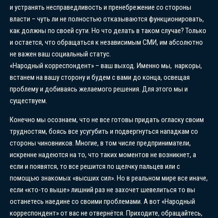
и устранять несправедливость и пренебрежение со стороны
власти – чуть ли не полностью отказываются функционировать,
как должны по своей сути. Но что делать в таком случае? Только
и остается, что обращаться к независимым СМИ, им абсолютно
не важен ваш социальный статус.
«Народный корреспондент» – ваш выход. Именно мы, наркоры,
встанем на вашу сторону и будем с вами до конца, освещая
проблему и добиваясь желаемого решения. Для этого мы и
существуем.
Конечно мы осознаем, что не все готовы придать огласку своим
трудностям, боясь все усугубить и подвергнуться нападкам со
стороны чиновников. Многие, в том числе предприниматели,
искренне надеются на то, что таких моментов не возникнет, а
если и появятся, то все решится по щелчку пальцев или с
помощью знакомых «высших сил». Но в реальном мире все иначе,
если «кто-то выше» лишний раз не захочет шевелиться то вы
останетесь наедине со своими проблемами. А вот «Народный
корреспондент» от вас не отвернётся. Приходите, обращайтесь,