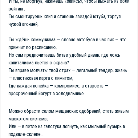
И ты, не моргнув, нажмёшь «запись», чтобы выжать из боли
рейтинг.
Ты смонтируешь клип и станешь звездой ютуба, торгуя
чужой агонией,
Ты ждёшь коммунизма — словно автобуса в час пик — что
примчит по расписанию,
Но сам предпочитаешь битве удобный диван, где ложь
капитализма льётся с экрана?
Ты вправе молчать: твой страх — легальный тендер, жизнь
— пластиковая карта с лимитом,
Где каждая копейка — компромисс, а старость —
просроченный йогурт в холодильнике.
Можно обрасти салом мещанских одобрений, стать живым
маскотом системы,
Или — в петле из галстука лопнуть, как мыльный пузырь в
подвале-склепе…