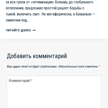
за все грехи от «оптимизации» больниц до глобального
потепления, предложил простой рецепт борьбы с
тьмой: включить свет. Не метафорически, а буквально —
лампочки под…
НЕ
ЧИТАЙТЕ ДАЛЕЕ
СПОРЬТЕ
С
ТЬМОЙ,
ПРОСТО
ВКЛЮЧИТЕ
Добавить комментарий
СВЕТ:
КАК
Ваш адрес email не будет опубликован.
Обязательные поля помечены
*
СССР
СТАЛ
УНИВЕРСАЛЬНЫМ
Комментарий
*
ОТВЕТОМ
НА
ВОПРОС
«КТО
ВИНОВАТ?»