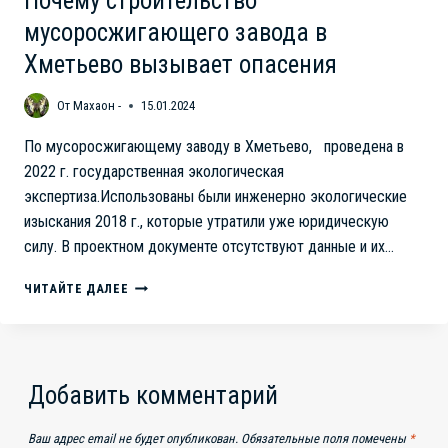
Почему строительство
мусоросжигающего завода в
Хметьево вызывает опасения
От
Махаон -
15.01.2024
По мусоросжигающему заводу в Хметьево, проведена в
2022 г. государственная экологическая
экспертиза.Использованы были инженерно экологические
изыскания 2018 г., которые утратили уже юридическую
силу. В проектном документе отсутствуют данные и их…
ПОЧЕМУ
ЧИТАЙТЕ ДАЛЕЕ
СТРОИТЕЛЬСТВО
МУСОРОСЖИГАЮЩЕГО
ЗАВОДА
В
ХМЕТЬЕВО
Добавить комментарий
ВЫЗЫВАЕТ
ОПАСЕНИЯ
Ваш адрес email не будет опубликован.
Обязательные поля помечены
*