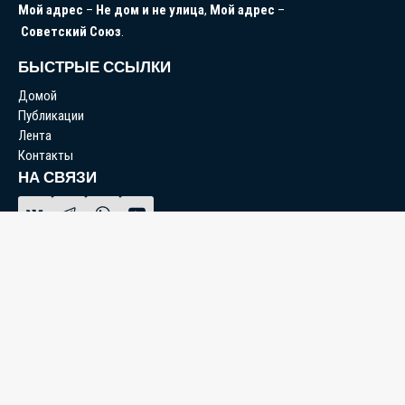
Мой
адрес
–
Не
дом
и
не
улица
,
Мой
адрес
–
Советский
Союз
.
БЫСТРЫЕ ССЫЛКИ
Домой
Публикации
Лента
Контакты
НА СВЯЗИ
© 2026 Народный Корреспондент
При использовании материалов сайта активная ссылка на
источник обязательна.
Политика конфиденциальности
|
Пользовательское соглашение