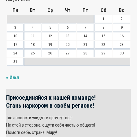
Пн
Вт
Ср
Чт
Пт
Сб
Вс
1
2
3
4
5
6
7
8
9
10
11
12
13
14
15
16
17
18
19
20
21
22
23
24
25
26
27
28
29
30
31
« Июл
Присоединяйся к нашей команде!
Стань наркором в своём регионе!
Твои новости увидят и прочтут все!
Не стой в стороне, ощути себя частью общего!
Помоги себе, стране, Миру!