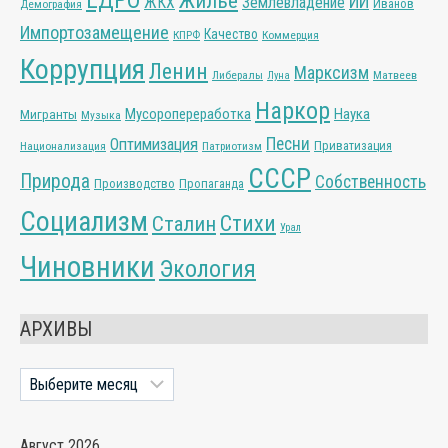
ЕДРО
Жильё
ИИ
ЖКХ
Землевладение
Иванов
Демография
Импортозамещение
Качество
КПРФ
Коммерция
Коррупция
Ленин
Марксизм
Либералы
Матвеев
Луна
Наркор
Мусоропереработка
Наука
Мигранты
Музыка
Песни
Оптимизация
Приватизация
Национализация
Патриотизм
СССР
Природа
Собственность
Производство
Пропаганда
Социализм
Стихи
Сталин
Урал
Чиновники
Экология
АРХИВЫ
Архивы
Август 2026