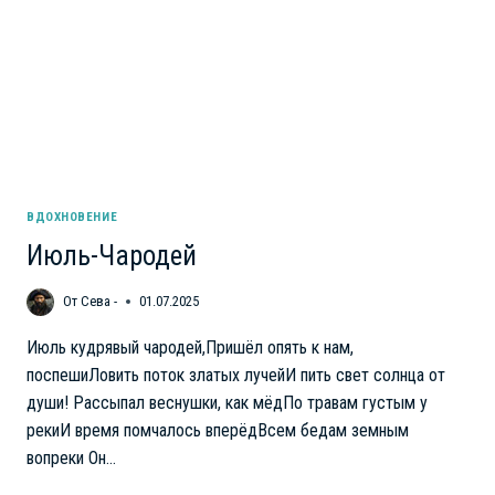
ВДОХНОВЕНИЕ
Июль-Чародей
От
Сева -
01.07.2025
Июль кудрявый чародей,Пришёл опять к нам,
поспешиЛовить поток златых лучейИ пить свет солнца от
души! Рассыпал веснушки, как мёдПо травам густым у
рекиИ время помчалось вперёдВсем бедам земным
вопреки Он…