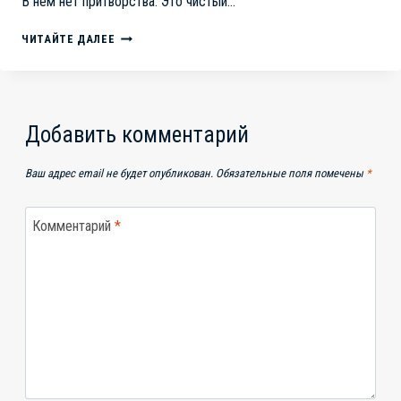
В нём нет притворства. Это чистый…
8
ЧИТАЙТЕ ДАЛЕЕ
МАРТА.
ПОЗДРАВЛЯЕМ!
С
ПРАЗДНИКОМ
ВЕСНЫ
Добавить комментарий
Ваш адрес email не будет опубликован.
Обязательные поля помечены
*
Комментарий
*