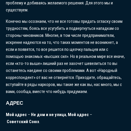
проблему и добиваясь желаемого решения. Для этого мы и
существуем.
Конечно мы осознаем, что не все готовы придать огласку своим
трудностям, боясь все усугубить и подвергнуться нападкам со
стороны чиновников. Многие, в том числе предприниматели,
искренне надеются на то, что таких моментов не возникнет, а
если и появятся, то все решится по щелчку пальцев или с
помощью знакомых «высших сил». Но в реальном мире все иначе,
если «кто-то выше» лишний раз не захочет шевелиться то вы
останетесь наедине со своими проблемами. А вот «Народный
корреспондент» от вас не отвернётся. Приходите, обращайтесь,
вступайте в ряды наркоров, мы такие же как вы, нас много, мы с
вами, сообща, вместе что нибудь придумаем.
АДРЕС
Мой
адрес
–
Не
дом
и
не
улица
,
Мой
адрес
–
Советский
Союз
.