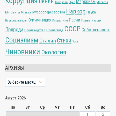
Коррупция
Ленин
Марксизм
Либералы
Матвеев
Луна
Наркор
Мусоропереработка
Наука
Мигранты
Музыка
Песни
Оптимизация
Приватизация
Национализация
Патриотизм
СССР
Природа
Собственность
Производство
Пропаганда
Социализм
Стихи
Сталин
Урал
Чиновники
Экология
АРХИВЫ
Архивы
Август 2026
Пн
Вт
Ср
Чт
Пт
Сб
Вс
1
2