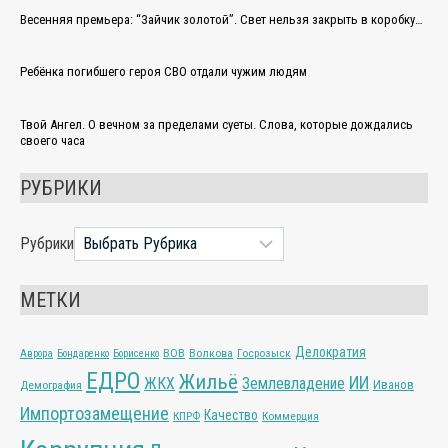
Весенняя премьера: “Зайчик золотой”. Свет нельзя закрыть в коробку…
Ребёнка погибшего героя СВО отдали чужим людям
Твой Ангел. О вечном за пределами суеты. Слова, которые дождались
своего часа
РУБРИКИ
Рубрики
МЕТКИ
Делократия
ВОВ
Волкова
Госрозыск
Аврора
Бондаренко
Борисенко
ЕДРО
Жильё
ИИ
ЖКХ
Землевладение
Иванов
Демография
Импортозамещение
Качество
КПРФ
Коммерция