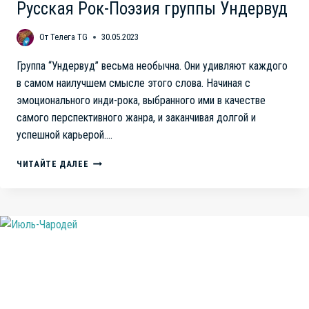
Русская Рок-Поэзия группы Ундервуд
От
Телега TG
30.05.2023
Группа “Ундервуд” весьма необычна. Они удивляют каждого
в самом наилучшем смысле этого слова. Начиная с
эмоционального инди-рока, выбранного ими в качестве
самого перспективного жанра, и заканчивая долгой и
успешной карьерой….
ОЧЕНЬ
ЧИТАЙТЕ ДАЛЕЕ
ХОЧЕТСЯ
В
СОВЕТСКИЙ
СОЮЗ.
РУССКАЯ
РОК-
ПОЭЗИЯ
ГРУППЫ
УНДЕРВУД