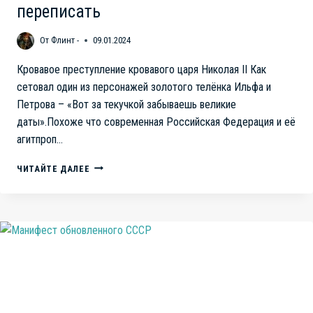
переписать
От
Флинт -
09.01.2024
Кровавое преступление кровавого царя Николая II Как
сетовал один из персонажей золотого телёнка Ильфа и
Петрова – «Вот за текучкой забываешь великие
даты».Похоже что современная Российская Федерация и её
агитпроп…
“КРОВАВОЕ
ЧИТАЙТЕ ДАЛЕЕ
ВОСКРЕСЕНЬЕ”
1905
Г.
НЕЛЬЗЯ
ЗАБЫВАТЬ.
УЖАСЫ
И
ДЕЯНИЯ
ЦАРИЗМА
НУЖНО