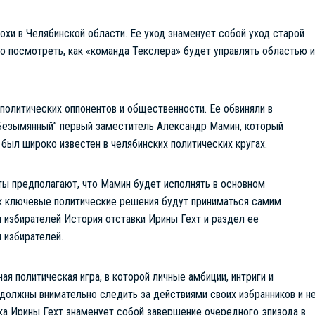
охи в Челябинской области. Ее уход знаменует собой уход старой
но посмотреть, как «команда Текслера» будет управлять областью и
политических оппонентов и общественности. Ее обвиняли в
 “Безымянный” первый заместитель Александр Мамин, который
 был широко известен в челябинских политических кругах.
ты предполагают, что Мамин будет исполнять в основном
ак ключевые политические решения будут приниматься самим
 избирателей История отставки Ирины Гехт и раздел ее
 избирателей.
ая политическая игра, в которой личные амбиции, интриги и
должны внимательно следить за действиями своих избранников и н
вка Ирины Гехт знаменует собой завершение очередного эпизода в