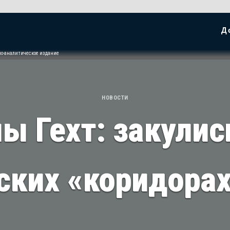
Д
но-аналитическое издание
НОВОСТИ
ы Гехт: закулис
ских «коридорах