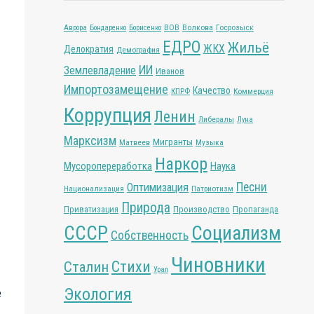
ВОВ
Волкова
Госрозыск
Аврора
Бондаренко
Борисенко
ЕДРО
Жильё
ЖКХ
Делократия
Демография
ИИ
Землевладение
Иванов
Импортозамещение
Качество
КПРФ
Коммерция
Коррупция
Ленин
Либералы
Луна
Марксизм
Мигранты
Матвеев
Музыка
Наркор
Мусоропереработка
Наука
Песни
Оптимизация
Национализация
Патриотизм
Природа
Приватизация
Производство
Пропаганда
СССР
Социализм
Собственность
Чиновники
Стихи
Сталин
Урал
Экология
е