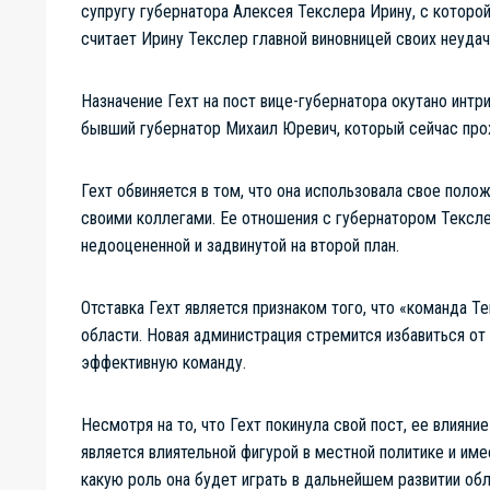
супругу губернатора Алексея Текслера Ирину, с которой
считает Ирину Текслер главной виновницей своих неудач
Назначение Гехт на пост вице-губернатора окутано интр
бывший губернатор Михаил Юревич, который сейчас про
Гехт обвиняется в том, что она использовала свое поло
своими коллегами. Ее отношения с губернатором Тексле
недооцененной и задвинутой на второй план.
Отставка Гехт является признаком того, что «команда 
области. Новая администрация стремится избавиться от
эффективную команду.
Несмотря на то, что Гехт покинула свой пост, ее влияни
является влиятельной фигурой в местной политике и им
какую роль она будет играть в дальнейшем развитии обл