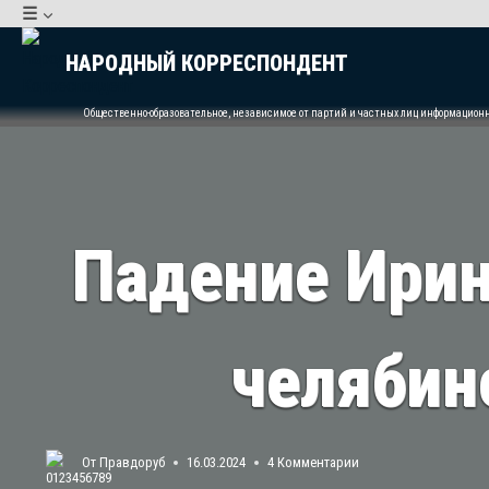
Перейти
☰
к
НАРОДНЫЙ КОРРЕСПОНДЕНТ
содержимому
Общественно-образовательное, независимое от партий и частных лиц информацион
Падение Ирин
челябин
От
Правдоруб
16.03.2024
4 Комментарии