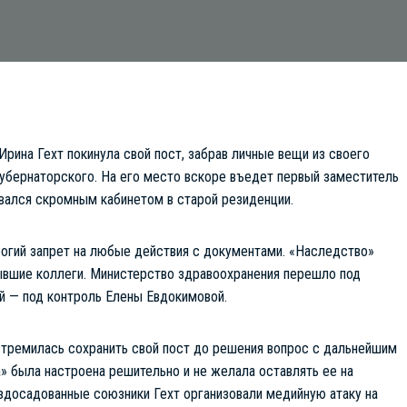
рина Гехт покинула свой пост, забрав личные вещи из своего
губернаторского. На его место вскоре въедет первый заместитель
вался скромным кабинетом в старой резиденции.
трогий запрет на любые действия с документами. «Наследство»
ывшие коллеги. Министерство здравоохранения перешло под
й — под контроль Елены Евдокимовой.
 стремилась сохранить свой пост до решения вопрос с дальнейшим
» была настроена решительно и не желала оставлять ее на
аздосадованные союзники Гехт организовали медийную атаку на