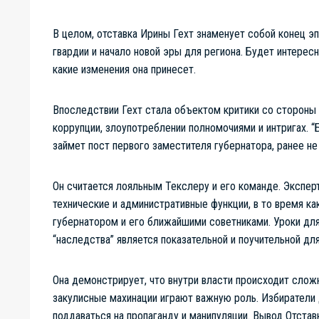
В целом, отставка Ирины Гехт знаменует собой конец эп
гвардии и начало новой эры для региона. Будет интерес
какие изменения она принесет.
Впоследствии Гехт стала объектом критики со стороны 
коррупции, злоупотреблении полномочиями и интригах.
займет пост первого заместителя губернатора, ранее не
Он считается лояльным Текслеру и его команде. Экспер
технические и административные функции, в то время к
губернатором и его ближайшими советниками. Уроки для
“наследства” является показательной и поучительной для
Она демонстрирует, что внутри власти происходит сложн
закулисные махинации играют важную роль. Избиратели 
поддаваться на пропаганду и манипуляции. Вывод Отста