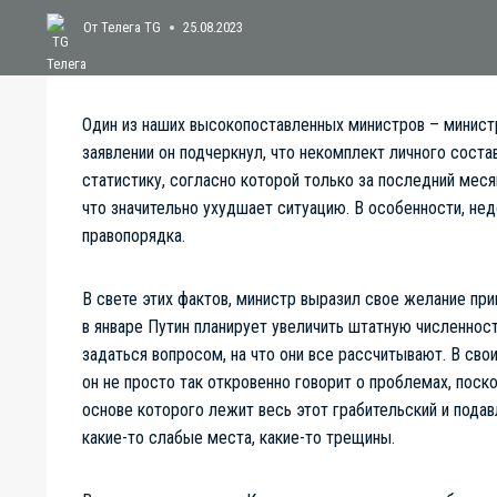
От
Телега TG
25.08.2023
Один из наших высокопоставленных министров – минист
заявлении он подчеркнул, что некомплект личного соста
статистику, согласно которой только за последний меся
что значительно ухудшает ситуацию. В особенности, не
правопорядка.
В свете этих фактов, министр выразил свое желание при
в январе Путин планирует увеличить штатную численност
задаться вопросом, на что они все рассчитывают. В сво
он не просто так откровенно говорит о проблемах, поск
основе которого лежит весь этот грабительский и пода
какие-то слабые места, какие-то трещины.