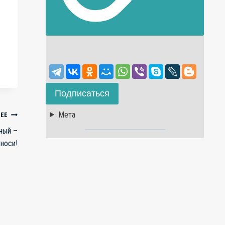
Подписаться
Мета
ЕЕ
тный –
уноси!