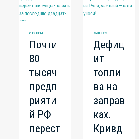
ОТВЕТЫ
ЛИКБЕЗ
Почти
Дефиц
80
ит
тысяч
топли
предп
ва на
рияти
заправ
й РФ
ках.
перест
Кривд