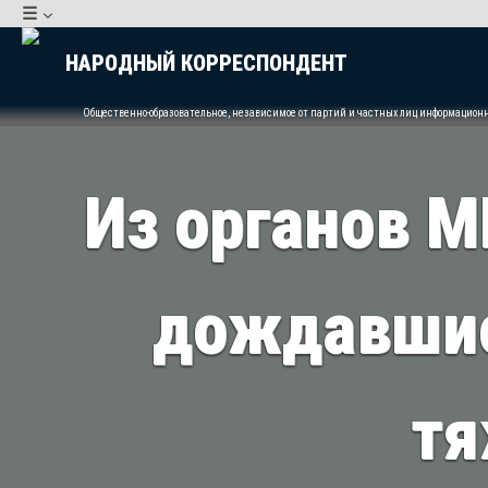
Перейти
☰
к
НАРОДНЫЙ КОРРЕСПОНДЕНТ
содержимому
Общественно-образовательное, независимое от партий и частных лиц информацион
Из органов М
дождавшис
тя