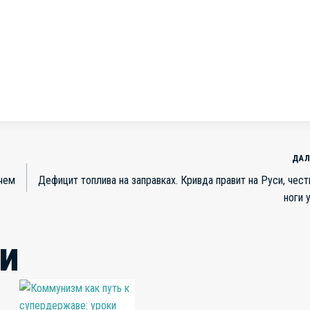
ДАЛ
 чем
Дефицит топлива на заправках. Кривда правит на Руси, чес
ноги 
и