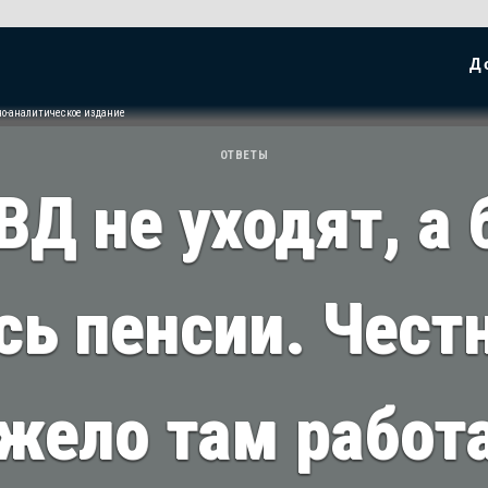
Д
но-аналитическое издание
ОТВЕТЫ
ВД не уходят, а 
ь пенсии. Чес
жело там работ