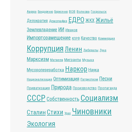
ВОВ
Волкова
Госрозыск
Аврора
Бондаренко
Борисенко
ЕДРО
Жильё
ЖКХ
Делократия
Демография
ИИ
Землевладение
Иванов
Импортозамещение
Качество
КПРФ
Коммерция
Коррупция
Ленин
Либералы
Луна
Марксизм
Мигранты
Матвеев
Музыка
Наркор
Мусоропереработка
Наука
Песни
Оптимизация
Национализация
Патриотизм
Природа
Приватизация
Производство
Пропаганда
СССР
Социализм
Собственность
Чиновники
Стихи
Сталин
Урал
Экология