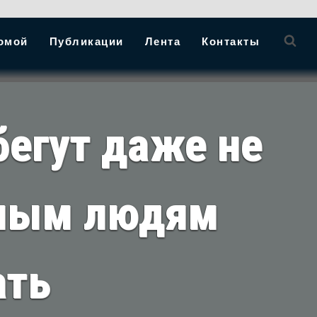
омой
Публикации
Лента
Контакты
бегут даже не
тным людям
ать