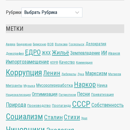
Рубрики
МЕТКИ
Делократия
ВОВ
Волкова
Госрозыск
Аврора
Бондаренко
Борисенко
ЕДРО
Жильё
ИИ
ЖКХ
Землевладение
Иванов
Демография
Импортозамещение
Качество
КПРФ
Коммерция
Коррупция
Ленин
Марксизм
Либералы
Матвеев
Луна
Наркор
Мусоропереработка
Наука
Мигранты
Музыка
Песни
Оптимизация
Приватизация
Национализация
Патриотизм
СССР
Природа
Собственность
Производство
Пропаганда
Социализм
Стихи
Сталин
Урал
Чиновники