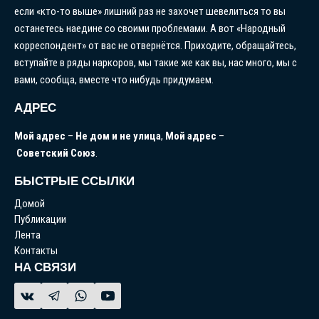
если «кто-то выше» лишний раз не захочет шевелиться то вы
останетесь наедине со своими проблемами. А вот «Народный
корреспондент» от вас не отвернётся. Приходите, обращайтесь,
вступайте в ряды наркоров, мы такие же как вы, нас много, мы с
вами, сообща, вместе что нибудь придумаем.
АДРЕС
Мой
адрес
–
Не
дом
и
не
улица
,
Мой
адрес
–
Советский
Союз
.
БЫСТРЫЕ ССЫЛКИ
Домой
Публикации
Лента
Контакты
НА СВЯЗИ