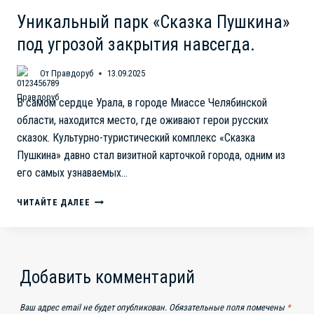
Уникальный парк «Сказка Пушкина»
под угрозой закрытия навсегда.
От
Правдоруб
13.09.2025
В самом сердце Урала, в городе Миассе Челябинской
области, находится место, где оживают герои русских
сказок. Культурно-туристический комплекс «Сказка
Пушкина» давно стал визитной карточкой города, одним из
его самых узнаваемых…
УНИКАЛЬНЫЙ
ЧИТАЙТЕ ДАЛЕЕ
ПАРК
«СКАЗКА
ПУШКИНА»
ПОД
УГРОЗОЙ
Добавить комментарий
ЗАКРЫТИЯ
НАВСЕГДА.
Ваш адрес email не будет опубликован.
Обязательные поля помечены
*