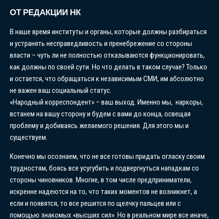
ОТ РЕДАКЦИИ НК
В наше время институты и органы, которые должны разбираться
и устранять несправедливость и пренебрежение со стороны
власти – чуть ли не полностью отказываются функционировать,
как должны по своей сути. Но что делать в таком случае? Только
и остается, что обращаться к независимым СМИ, им абсолютно
не важен ваш социальный статус.
«Народный корреспондент» – ваш выход. Именно мы, наркоры,
встанем на вашу сторону и будем с вами до конца, освещая
проблему и добиваясь желаемого решения. Для этого мы и
существуем.
Конечно мы осознаем, что не все готовы придать огласку своим
трудностям, боясь все усугубить и подвергнуться нападкам со
стороны чиновников. Многие, в том числе предприниматели,
искренне надеются на то, что таких моментов не возникнет, а
если и появятся, то все решится по щелчку пальцев или с
помощью знакомых «высших сил». Но в реальном мире все иначе,