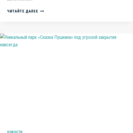
В
ЧИТАЙТЕ ДАЛЕЕ
ОЖИДАНИИ
ОЧЕРЕДНОГО
ДОЛГОСТРОЯ
В
ЧЕЛЯБИНСКЕ.
КОНТРАКТ
НА
СТРОИТЕЛЬСТВО
ДЕТСКОГО
ХИРУРГИЧЕСКОГО
КОРПУСА
ОТДАН
СОМНИТЕЛЬНОЙ
ФИРМЕ
НОВОСТИ