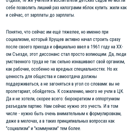
отдыхе, те же учителя и воспитатели детских садов не могли
себе позволить лишний раз килограмм яблок купить: жили как
и сейчас, от зарплаты до зарплаты.
Понятно, что сейчас им ещё тяжелее, но именно при
социализме, который Хрущев активно начал строить сразу
после своего прихода и официально ввел в 1961 году на XX-
ом Съезде, этот диссонанс стал просто вопиющим. Да, люди
умственного труда не так сильно изнашивают свой организм,
как рабочие, особенно на вредных специальностях. Но их
ценность для общества и самоотдача должны
поддерживаться, а не загоняться в угол со словами: вы не
пролетариат, обойдетесь. К сожалению, много не учли в ЦК.
Да и не хотели, скорее всего: бюрократизм и оппортунизм
разъедали партию. Нам сейчас нужно это учесть. И в том
числе - нужно быть очень внимательным к формулировкам,
даже в мелочах, а в таких принципиальных вопросах как
"социализм" и "коммунизм" тем более.