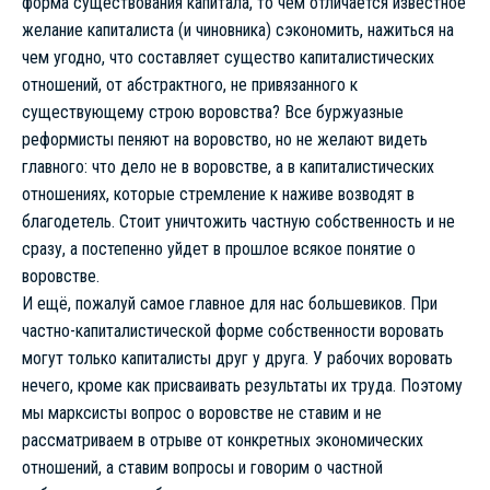
форма существования капитала, то чем отличается известное
желание капиталиста (и чиновника) сэкономить, нажиться на
чем угодно, что составляет существо капиталистических
отношений, от абстрактного, не привязанного к
существующему строю воровства? Все буржуазные
реформисты пеняют на воровство, но не желают видеть
главного: что дело не в воровстве, а в капиталистических
отношениях, которые стремление к наживе возводят в
благодетель. Стоит уничтожить частную собственность и не
сразу, а постепенно уйдет в прошлое всякое понятие о
воровстве.
И ещё, пожалуй самое главное для нас большевиков. При
частно-капиталистической форме собственности воровать
могут только капиталисты друг у друга. У рабочих воровать
нечего, кроме как присваивать результаты их труда. Поэтому
мы марксисты вопрос о воровстве не ставим и не
рассматриваем в отрыве от конкретных экономических
отношений, а ставим вопросы и говорим о частной