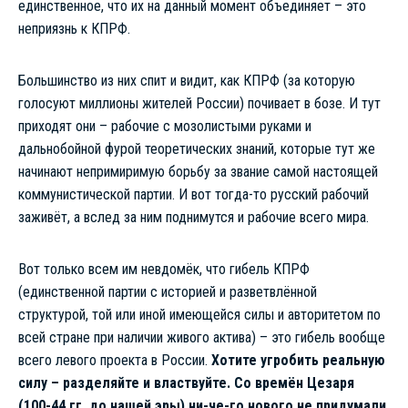
единственное, что их на данный момент объединяет – это
неприязнь к КПРФ.
Большинство из них спит и видит, как КПРФ (за которую
голосуют миллионы жителей России) почивает в бозе. И тут
приходят они – рабочие с мозолистыми руками и
дальнобойной фурой теоретических знаний, которые тут же
начинают непримиримую борьбу за звание самой настоящей
коммунистической партии. И вот тогда-то русский рабочий
заживёт, а вслед за ним поднимутся и рабочие всего мира.
Вот только всем им невдомёк, что гибель КПРФ
(единственной партии с историей и разветвлённой
структурой, той или иной имеющейся силы и авторитетом по
всей стране при наличии живого актива) – это гибель вообще
всего левого проекта в России.
Хотите угробить реальную
силу – разделяйте и властвуйте. Со времён Цезаря
(100-44 гг. до нашей эры) ни-че-го нового не придумали.