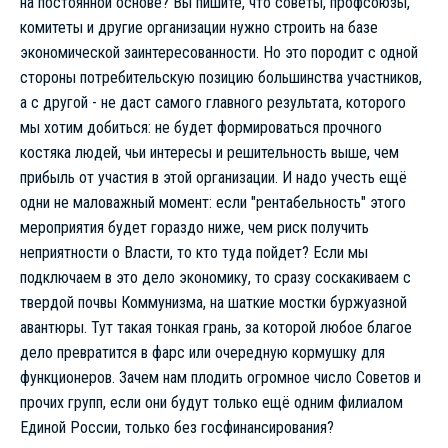
на постоянной основе? Вы пишите, что советы, профсоюзы,
комитеты и другие организации нужно строить на базе
экономической заинтересованности. Но это породит с одной
стороны потребительскую позицию большинства участников,
а с другой - не даст самого главного результата, которого
мы хотим добиться: не будет формироваться прочного
костяка людей, чьи интересы и решительность выше, чем
прибыль от участия в этой организации. И надо учесть ещё
одни не маловажный момент: если "рентабельность" этого
мероприятия будет гораздо ниже, чем риск получить
неприятности о Власти, то кто туда пойдет? Если мы
подключаем в это дело экономику, то сразу соскакиваем с
твердой почвы Коммунизма, на шаткие мостки буржуазной
авантюры. Тут такая тонкая грань, за которой любое благое
дело превратится в фарс или очередную кормушку для
функционеров. Зачем нам плодить огромное число Советов и
прочих групп, если они будут только ещё одним филиалом
Единой России, только без госфинансирования?