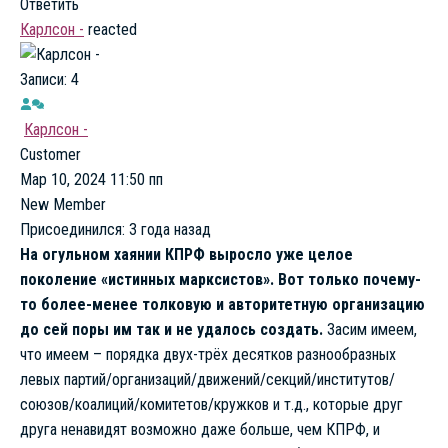
Ответить
Карлсон -
reacted
Записи: 4
Карлсон -
Customer
Мар 10, 2024 11:50 пп
New Member
Присоединился: 3 года назад
На огульном хаянии КПРФ выросло уже целое
поколение «истинных марксистов». Вот только почему-
то более-менее толковую и авторитетную организацию
до сей поры им так и не удалось создать.
Засим имеем,
что имеем – порядка двух-трёх десятков разнообразных
левых партий/организаций/движений/секций/институтов/
союзов/коалиций/комитетов/кружков и т.д., которые друг
друга ненавидят возможно даже больше, чем КПРФ, и