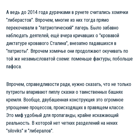
А ведь до 2014 года дурачками в рунете считались хомячки
"либерастов". Впрочем, многие из них тогда прямо
перекочевали в "патриотический" лагерь. Было забавно
наблюдать деятелей, ещё вчера кричавших о "кровавой
диктатуре кровавого Сталина", внезапно падавшихся в
"патриоты". Впрочем хомячье они продолжают окучивать по
той же незамысловатой схеме: поменьше фактуры, побольше
пафоса.
Впрочем, справедливости ради, нужно сказать, что не только
путриоты впаривают пиплу сказки о таинственных башнях
кремля. Вообще, двубашенная конструкция это огромное
упрощение процессов, происходящих в правящем классе.
Это миф удобный для пропаганды, крайне искажающий
реальность. В которой нет четких разделений на неких
"siloviks" и "либералов".