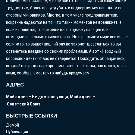
Конечно мы осознаем, что не все готовы придать огласку своим
трудностям, боясь все усугубить и подвергнуться нападкам со
стороны чиновников. Многие, в том числе предприниматели,
искренне надеются на то, что таких моментов не возникнет, а
если и появятся, то все решится по щелчку пальцев или с
помощью знакомых «высших сил». Но в реальном мире все иначе,
если «кто-то выше» лишний раз не захочет шевелиться то вы
останетесь наедине со своими проблемами. А вот «Народный
корреспондент» от вас не отвернётся. Приходите, обращайтесь,
вступайте в ряды наркоров, мы такие же как вы, нас много, мы с
вами, сообща, вместе что нибудь придумаем.
АДРЕС
Мой
адрес
–
Не
дом
и
не
улица
,
Мой
адрес
–
Советский
Союз
.
БЫСТРЫЕ ССЫЛКИ
Домой
Публикации