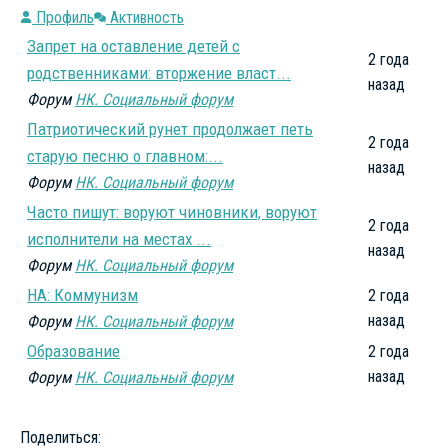
Профиль
Активность
Запрет на оставление детей с
2 года
родственниками: вторжение власт...
назад
Форум
НК. Социальный форум
Патриотический рунет продолжает петь
2 года
старую песню о главном:...
назад
Форум
НК. Социальный форум
Часто пишут: воруют чиновники, воруют
2 года
исполнители на местах ...
назад
Форум
НК. Социальный форум
НА: Коммунизм
2 года
назад
Форум
НК. Социальный форум
Образование
2 года
назад
Форум
НК. Социальный форум
Поделиться: