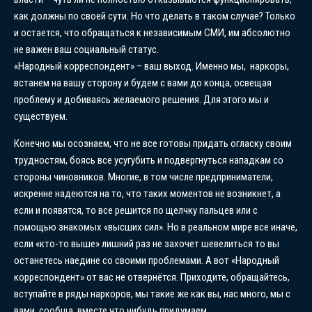
как должны по своей сути. Но что делать в таком случае? Только
и остается, что обращаться к независимым СМИ, им абсолютно
не важен ваш социальный статус.
«Народный корреспондент» – ваш выход. Именно мы, наркоры,
встанем на вашу сторону и будем с вами до конца, освещая
проблему и добиваясь желаемого решения. Для этого мы и
существуем.
Конечно мы осознаем, что не все готовы придать огласку своим
трудностям, боясь все усугубить и подвергнуться нападкам со
стороны чиновников. Многие, в том числе предприниматели,
искренне надеются на то, что таких моментов не возникнет, а
если и появятся, то все решится по щелчку пальцев или с
помощью знакомых «высших сил». Но в реальном мире все иначе,
если «кто-то выше» лишний раз не захочет шевелиться то вы
останетесь наедине со своими проблемами. А вот «Народный
корреспондент» от вас не отвернётся. Приходите, обращайтесь,
вступайте в ряды наркоров, мы такие же как вы, нас много, мы с
вами, сообща, вместе что нибудь придумаем.