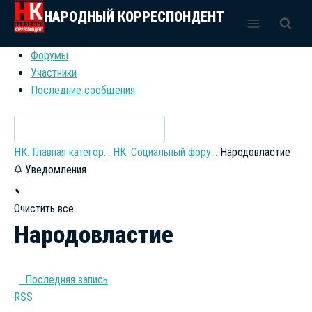
Перейти
НАРОДНЫЙ КОРРЕСПОНДЕНТ
к
содержимому
Форумы
Участники
Последние сообщения
НК. Главная категор...
НК. Социальный фору...
Народовластие
Уведомления
Очистить все
Народовластие
Последняя запись
RSS