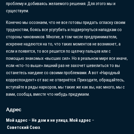
проблему и добиваясь желаемого решения. Для этого мы и
существуем.
Конечно мы осознаем, что не все готовы придать огласку своим
трудностям, боясь все усугубить и подвергнуться нападкам со
стороны чиновников. Многие, в том числе предприниматели,
искренне надеются на то, что таких моментов не возникнет, а
если и появятся, то все решится по щелчку пальцев или с
помощью знакомых «высших сил». Но в реальном мире все иначе,
если «кто-то выше» лишний раз не захочет шевелиться то вы
останетесь наедине со своими проблемами. А вот «Народный
корреспондент» от вас не отвернётся. Приходите, обращайтесь,
вступайте в ряды наркоров, мы такие же как вы, нас много, мы с
вами, сообща, вместе что нибудь придумаем.
Адрес
Мой
адрес
–
Не
дом
и
не
улица
,
Мой
адрес
–
Советский
Союз
.