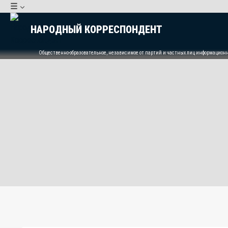
Перейти
☰
к
НАРОДНЫЙ КОРРЕСПОНДЕНТ
содержимому
Общественно-образовательное, независимое от партий и частных лиц информацион