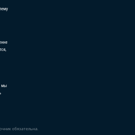
лему
енне
тся,
, мы
ь
очник обязательна.