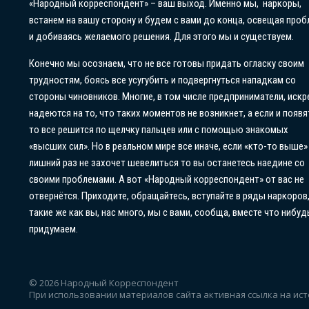
«Народный корреспондент» – ваш выход. Именно мы, наркоры,
встанем на вашу сторону и будем с вами до конца, освещая проб
и добиваясь желаемого решения. Для этого мы и существуем.
Конечно мы осознаем, что не все готовы придать огласку своим
трудностям, боясь все усугубить и подвергнуться нападкам со
стороны чиновников. Многие, в том числе предприниматели, искр
надеются на то, что таких моментов не возникнет, а если и появя
то все решится по щелчку пальцев или с помощью знакомых
«высших сил». Но в реальном мире все иначе, если «кто-то выше»
лишний раз не захочет шевелиться то вы останетесь наедине со
своими проблемами. А вот «Народный корреспондент» от вас не
отвернётся. Приходите, обращайтесь, вступайте в ряды наркоров
такие же как вы, нас много, мы с вами, сообща, вместе что нибуд
придумаем.
© 2026 Народный Корреспондент
При использовании материалов сайта активная ссылка на ист