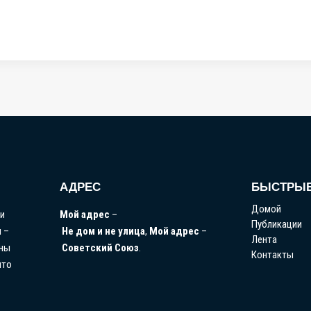
АДРЕС
БЫСТРЫЕ
Домой
 и
Мой
адрес
–
Публикации
 –
Не
дом
и
не
улица
,
Мой
адрес
–
Лента
жны
Советский
Союз
.
Контакты
что